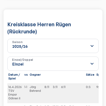
Kreisklasse Herren Rügen
(Rückrunde)
Saison
Einzel/Doppel
Datum /
vs
Gegner
Sätze
Spiele
Spiel
16.4.2026
1-1
Jörg
8:11
3:11
6:11
0:3
9:9
TSV
Behrend
Empor
Göhren II