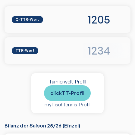
1205
Q-TTR-Wert
1234
TTR-Wert
Turnierwelt-Profil
clickTT-Profil
myTischtennis-Profil
Bilanz der Saison
25/26
(
Einzel
)