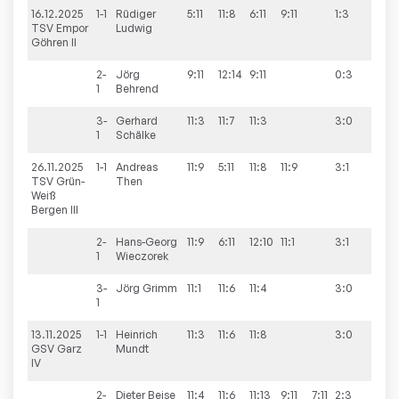
16.12.2025
1-1
Rüdiger
5:11
11:8
6:11
9:11
1:3
2:10
TSV Empor
Ludwig
Göhren II
2-
Jörg
9:11
12:14
9:11
0:3
1
Behrend
3-
Gerhard
11:3
11:7
11:3
3:0
1
Schälke
26.11.2025
1-1
Andreas
11:9
5:11
11:8
11:9
3:1
10:1
TSV Grün-
Then
Weiß
Bergen III
2-
Hans-Georg
11:9
6:11
12:10
11:1
3:1
1
Wieczorek
3-
Jörg
Grimm
11:1
11:6
11:4
3:0
1
13.11.2025
1-1
Heinrich
11:3
11:6
11:8
3:0
10:3
GSV Garz
Mundt
IV
2-
Dieter
Beise
11:4
11:6
11:13
9:11
7:11
2:3