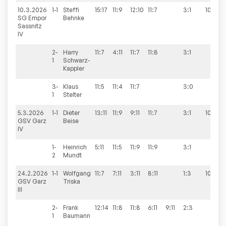
10.3.2026
1-1
Steffi
15:17
11:9
12:10
11:7
3:1
10:3
SG Empor
Behnke
Sassnitz
IV
2-
Harry
11:7
4:11
11:7
11:8
3:1
1
Schwarz-
Kappler
3-
Klaus
11:5
11:4
11:7
3:0
1
Stelter
5.3.2026
1-1
Dieter
13:11
11:9
9:11
11:7
3:1
10:0
GSV Garz
Beise
IV
1-
Heinrich
5:11
11:5
11:9
11:9
3:1
2
Mundt
24.2.2026
1-1
Wolfgang
11:7
7:11
3:11
8:11
1:3
10:6
GSV Garz
Triska
III
2-
Frank
12:14
11:8
11:8
6:11
9:11
2:3
1
Baumann