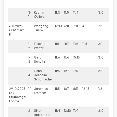
1
3-
Kathrin
11:3
11:5
11:4
3:0
1
Obliers
6.11.2025
1-1
Wolfgang
12:10
6:11
7:11
4:11
1:3
10:5
GSV Garz
Triska
III
1-
Ekkehardt
11:1
4:11
11:8
11:5
3:1
2
Walter
1-
Gerd
11:6
11:6
15:13
3:0
3
Schultz
1-
Hans-
11:5
11:7
11:5
3:0
4
Joachim
Schumacher
29.10.2025
1-1
Jeremias
11:5
8:11
6:11
13:15
1:3
10:6
SG
Kremser
Sturmvogel
Lohme
2-
Ulrich
11:4
12:10
11:9
3:0
1
Breitenfeld