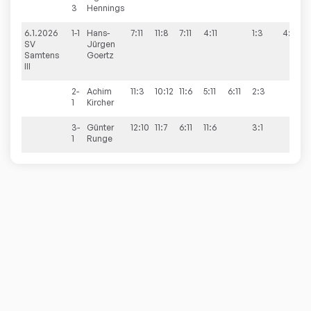
3
Hennings
6.1.2026
1-1
Hans-
7:11
11:8
7:11
4:11
1:3
4:10
SV
Jürgen
Samtens
Goertz
III
2-
Achim
11:3
10:12
11:6
5:11
6:11
2:3
1
Kircher
3-
Günter
12:10
11:7
6:11
11:6
3:1
1
Runge