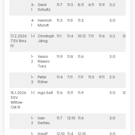
3-
Gerd
11:7
11:3
8:11
6:11
11:9
3:2
1
Schultz
4-
Heinrich
11:3
11:5
11:3
3:0
1
Mundt
17.2.2026
1-1
Christoph
11:1
11:4
10:12
7:11
11:6
3:2
10:3
TSV Binz
Jänig
IV
1-
Vasco
11:9
11:8
11:6
3:0
2
Ribeiro
Toriz
1-
Peter
11:4
7:11
7:11
11:3
9:11
2:3
3
Röher
15.1.2026
1-1
Ingo
Saß
11:6
11:9
11:9
3:0
10:3
SSV
Wittow-
Ost III
1-
Ioan
11:7
12:10
11:6
3:0
2
Santau
1-
Ingolf
12:10
11:4
12:10
3:0