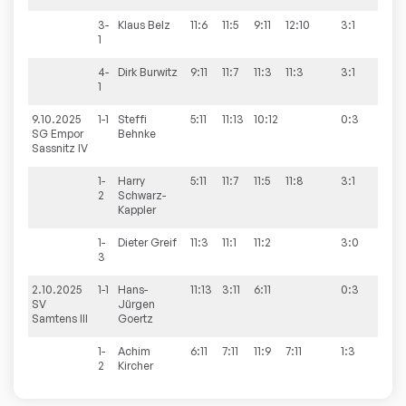
3-
Klaus
Belz
11:6
11:5
9:11
12:10
3:1
1
4-
Dirk
Burwitz
9:11
11:7
11:3
11:3
3:1
1
9.10.2025
1-1
Steffi
5:11
11:13
10:12
0:3
10:2
SG Empor
Behnke
Sassnitz IV
1-
Harry
5:11
11:7
11:5
11:8
3:1
2
Schwarz-
Kappler
1-
Dieter
Greif
11:3
11:1
11:2
3:0
3
2.10.2025
1-1
Hans-
11:13
3:11
6:11
0:3
1:10
SV
Jürgen
Samtens III
Goertz
1-
Achim
6:11
7:11
11:9
7:11
1:3
2
Kircher