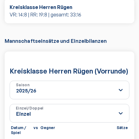
Kreisklasse Herren Rügen
VR:
14
:
8
| RR:
19
:
8
| gesamt:
33
:
16
Mannschaftseinsätze und Einzelbilanzen
Kreisklasse Herren Rügen (Vorrunde)
Saison
Einzel/Doppel
Datum /
vs
Gegner
Sätze
Spie
Spiel