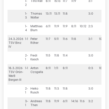
1-
Tino
Rall
8:11
15:13
11:7
11:9
3:1
2
1-
Thomas
13:11
13:11
11:8
3:0
3
Wolter
1-
Matthias
6:11
11:9
11:9
8:11
10:12
2:3
4
Blum
24.3.2026
1-1
Peter
11:7
5:11
11:6
11:8
3:1
10:0
TSV Binz
Röher
IV
2-
Fredi
11:5
11:8
11:4
3:0
1
Kasch
18.3.2026
1-1
Anton
8:11
1:11
8:11
0:3
10:4
TSV Grün-
Czogalla
Weiß
Bergen III
2-
Heiko
11:8
11:3
11:8
3:0
1
Rusch
3-
Andreas
11:8
11:9
6:11
14:16
11:6
3:2
1
Then