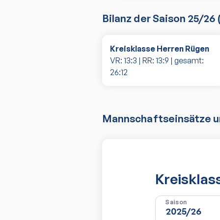
Bilanz der Saison
25/26
Kreisklasse Herren Rügen
VR:
13
:
3
| RR:
13
:
9
| gesamt:
26
:
12
Mannschaftseinsätze un
Kreisklas
Saison