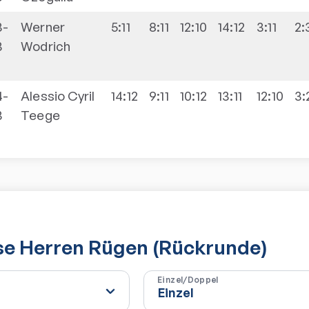
3-
Werner
5:11
8:11
12:10
14:12
3:11
2:
3
Wodrich
4-
Alessio Cyril
14:12
9:11
10:12
13:11
12:10
3:
3
Teege
se Herren Rügen (Rückrunde)
Einzel/Doppel