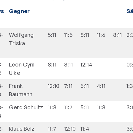
vs
Gegner
Sä
3-
Wolfgang
5:11
11:5
8:11
11:6
8:11
2:
Triska
3-
Leon Cyrill
8:11
8:11
12:14
0:
2
Ulke
3-
Frank
12:10
7:11
5:11
4:11
1:
3
Baumann
3-
Gerd
Schultz
11:8
11:7
5:11
11:8
3:
4
2-
Klaus
Belz
11:7
12:10
11:4
3: