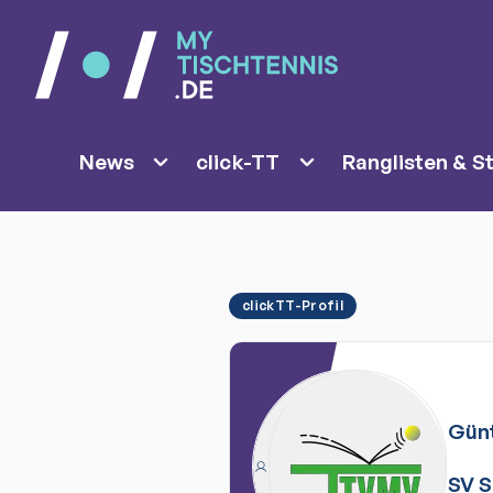
News
click-TT
Ranglisten & St
clickTT-Profil
Gün
SV 