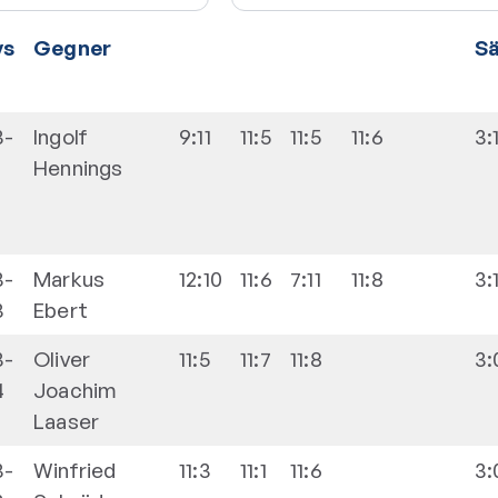
vs
Gegner
S
3-
Ingolf
9:11
11:5
11:5
11:6
3:
Hennings
3-
Markus
12:10
11:6
7:11
11:8
3:
3
Ebert
3-
Oliver
11:5
11:7
11:8
3:
4
Joachim
Laaser
3-
Winfried
11:3
11:1
11:6
3: