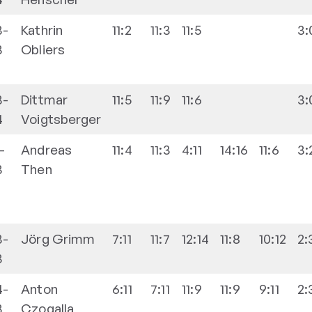
3-
Kathrin
11:2
11:3
11:5
3:
3
Obliers
3-
Dittmar
11:5
11:9
11:6
3:
4
Voigtsberger
1-
Andreas
11:4
11:3
4:11
14:16
11:6
3:
3
Then
3-
Jörg
Grimm
7:11
11:7
12:14
11:8
10:12
2:
3
4-
Anton
6:11
7:11
11:9
11:9
9:11
2:
3
Czogalla