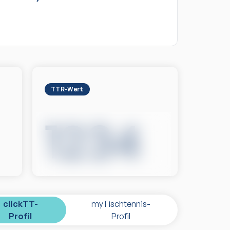
TTR-Wert
1234
clickTT-
myTischtennis-
Profil
Profil