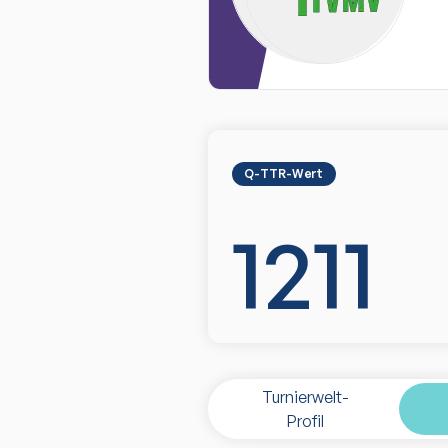
Q-TTR-Wert
1211
Turnierwelt-
Profil