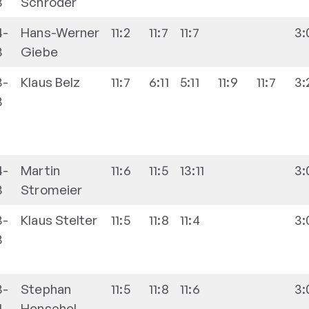
3
Schröder
4-
Hans-Werner
11:2
11:7
11:7
3:
3
Giebe
3-
Klaus
Belz
11:7
6:11
5:11
11:9
11:7
3:
3
4-
Martin
11:6
11:5
13:11
3:
3
Stromeier
3-
Klaus
Stelter
11:5
11:8
11:4
3:
3
3-
Stephan
11:5
11:8
11:6
3:
4
Henschel