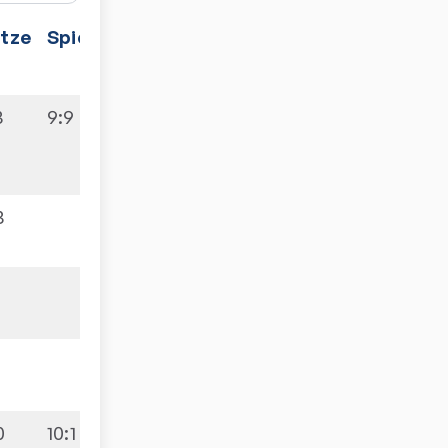
tze
Spiele
3
9:9
3
3
1
0
10:1