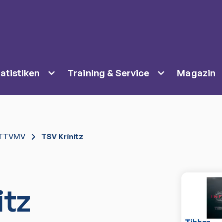
atistiken
Training & Service
Magazin
TTVMV
TSV Krinitz
itz