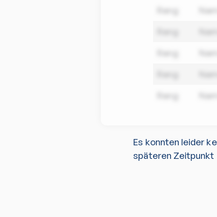
Rang
Na
Rang
Na
Rang
Na
Rang
Na
Rang
Na
Es konnten leider k
späteren Zeitpunkt 