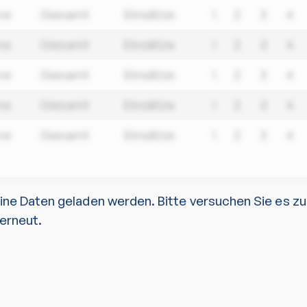
me
Gesamt
Einsätze
1
2
3
4
me
Gesamt
Einsätze
1
2
3
4
me
Gesamt
Einsätze
1
2
3
4
me
Gesamt
Einsätze
1
2
3
4
me
Gesamt
Einsätze
1
2
3
4
eine Daten geladen werden. Bitte versuchen Sie es z
erneut.