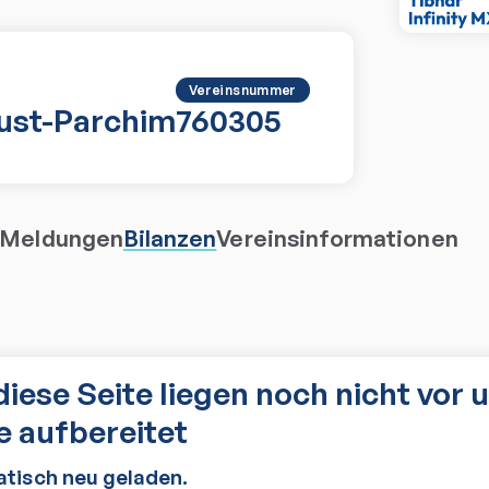
Vereinsnummer
lust-Parchim
760305
Meldungen
Bilanzen
Vereinsinformationen
diese Seite liegen noch nicht vor 
 aufbereitet
atisch neu geladen.