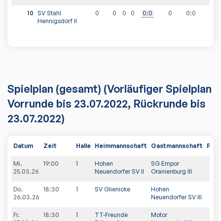
10
SV Stahl
0
0
0
0
0
:
0
0
0
:
0
Hennigsdorf II
Spielplan
(gesamt)
(Vorläufiger Spielplan
Vorrunde bis 23.07.2022, Rückrunde bis
23.07.2022)
Datum
Zeit
Halle
Heimmannschaft
Gastmannschaft
PDF
Mi.
19:00
1
Hohen
SG Empor
25.03.26
Neuendorfer SV II
Oranienburg III
Do.
18:30
1
SV Glienicke
Hohen
26.03.26
Neuendorfer SV III
Fr.
18:30
1
TT-Freunde
Motor