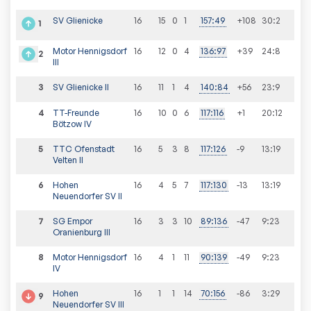
SV Glienicke
16
15
0
1
157
:
49
+108
30
:
2
1
Motor Hennigsdorf
16
12
0
4
136
:
97
+39
24
:
8
2
III
3
SV Glienicke II
16
11
1
4
140
:
84
+56
23
:
9
4
TT-Freunde
16
10
0
6
117
:
116
+1
20
:
12
Bötzow IV
5
TTC Ofenstadt
16
5
3
8
117
:
126
-9
13
:
19
Velten II
6
Hohen
16
4
5
7
117
:
130
-13
13
:
19
Neuendorfer SV II
7
SG Empor
16
3
3
10
89
:
136
-47
9
:
23
Oranienburg III
8
Motor Hennigsdorf
16
4
1
11
90
:
139
-49
9
:
23
IV
Hohen
16
1
1
14
70
:
156
-86
3
:
29
9
Neuendorfer SV III