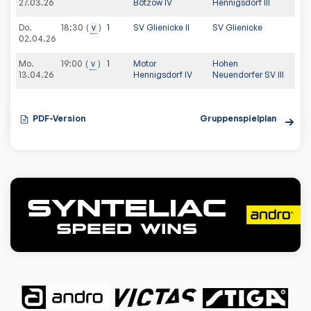
27.03.26
Bötzow IV
Hennigsdorf III
Do.
18:30
v
1
SV Glienicke II
SV Glienicke
02.04.26
Mo.
19:00
v
1
Motor
Hohen
13.04.26
Hennigsdorf IV
Neuendorfer SV III
PDF-Version
Gruppenspielplan