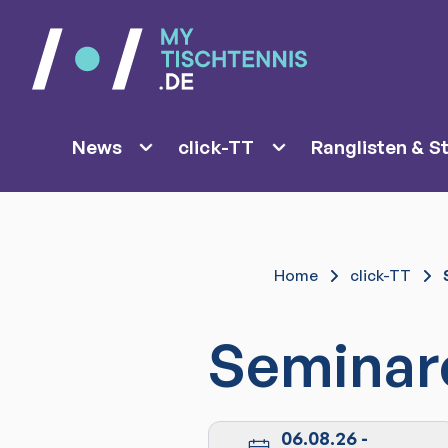
News
click-TT
Ranglisten & St
Home
click-TT
Seminar
06.08.26
-