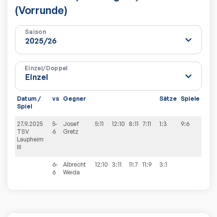
(Vorrunde)
Saison
Einzel/Doppel
Datum /
vs
Gegner
Sätze
Spiele
Spiel
27.9.2025
5-
Josef
5:11
12:10
8:11
7:11
1:3
9:6
TSV
6
Gretz
Laupheim
III
6-
Albrecht
12:10
3:11
11:7
11:9
3:1
6
Weida