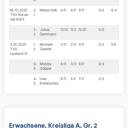
18.10.2025
2-
Niklas
Höb
6:11
6:11
9:11
0:3
8:4
TSV Rot an
1
der Rot II
2-
Julius
12:10
11:2
12:10
3:0
2
Dammann
4.10.2025
1-
Michael
3:11
2:11
6:11
0:3
5:8
TSV
3
Zweifel
Laubach III
3-
Monika
8:11
3:11
5:11
0:3
3
Göppel
4-
Uwe
8:11
5:11
7:11
0:3
3
Rolletschke
Erwachsene, Kreisliga A, Gr. 2