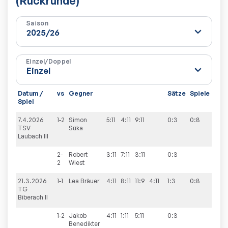
(Rückrunde)
Saison
Einzel/Doppel
Datum /
vs
Gegner
Sätze
Spiele
Spiel
7.4.2026
1-2
Simon
5:11
4:11
9:11
0:3
0:8
TSV
Süka
Laubach III
2-
Robert
3:11
7:11
3:11
0:3
2
Wiest
21.3.2026
1-1
Lea
Bräuer
4:11
8:11
11:9
4:11
1:3
0:8
TG
Biberach II
1-2
Jakob
4:11
1:11
5:11
0:3
Benedikter