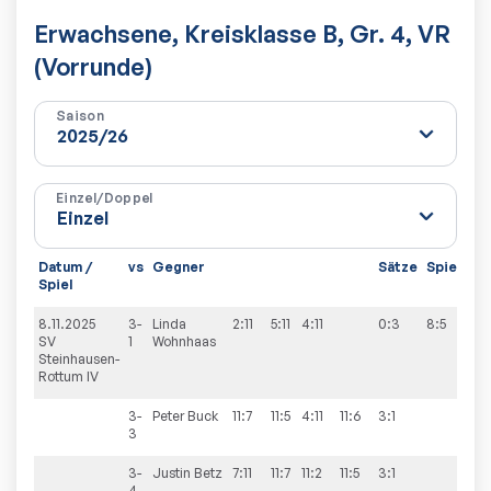
Erwachsene, Kreisklasse B, Gr. 4, VR
(Vorrunde)
Saison
Einzel/Doppel
Datum /
vs
Gegner
Sätze
Spiele
Spiel
8.11.2025
3-
Linda
2:11
5:11
4:11
0:3
8:5
SV
1
Wohnhaas
Steinhausen-
Rottum IV
3-
Peter
Buck
11:7
11:5
4:11
11:6
3:1
3
3-
Justin
Betz
7:11
11:7
11:2
11:5
3:1
4