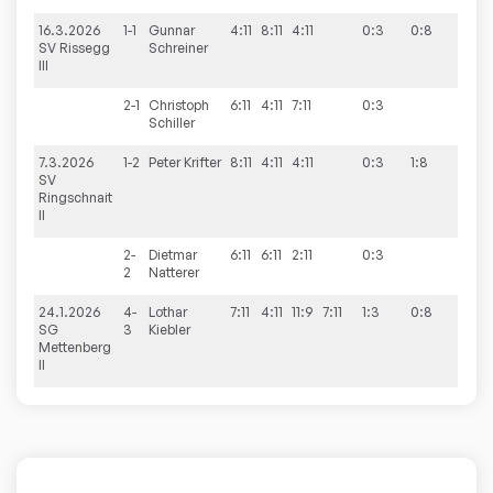
16.3.2026
1-1
Gunnar
4:11
8:11
4:11
0:3
0:8
SV Rissegg
Schreiner
III
2-1
Christoph
6:11
4:11
7:11
0:3
Schiller
7.3.2026
1-2
Peter
Krifter
8:11
4:11
4:11
0:3
1:8
SV
Ringschnait
II
2-
Dietmar
6:11
6:11
2:11
0:3
2
Natterer
24.1.2026
4-
Lothar
7:11
4:11
11:9
7:11
1:3
0:8
SG
3
Kiebler
Mettenberg
II