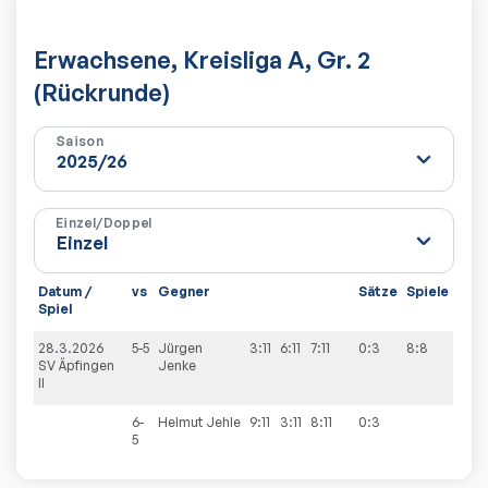
Erwachsene, Kreisliga A, Gr. 2
(Rückrunde)
Saison
Einzel/Doppel
Datum /
vs
Gegner
Sätze
Spiele
Spiel
28.3.2026
5-5
Jürgen
3:11
6:11
7:11
0:3
8:8
SV Äpfingen
Jenke
II
6-
Helmut
Jehle
9:11
3:11
8:11
0:3
5