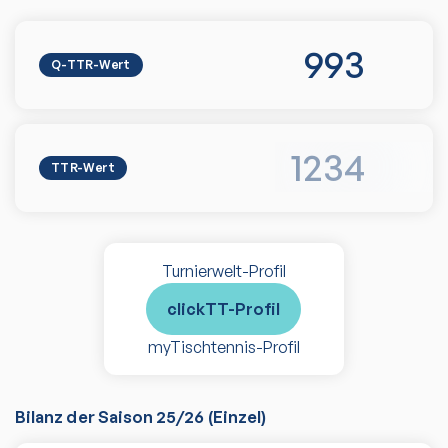
993
Q-TTR-Wert
1234
TTR-Wert
Turnierwelt-Profil
clickTT-Profil
myTischtennis-Profil
Bilanz der Saison
25/26
(
Einzel
)