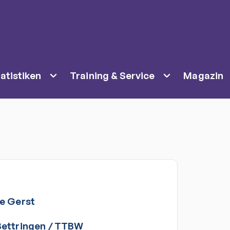
atistiken
Training & Service
Magazin
ke
Gerst
ettringen
/
TTBW