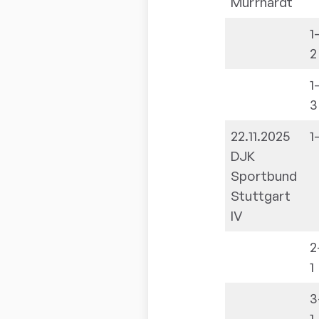
Murrhardt
1
2
1
3
22.11.2025
1
DJK
Sportbund
Stuttgart
IV
2
1
3
1