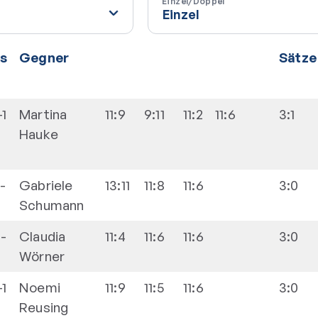
Einzel/Doppel
vs
Gegner
Sätze
-1
Martina
11:9
9:11
11:2
11:6
3:1
Hauke
-
Gabriele
13:11
11:8
11:6
3:0
Schumann
-
Claudia
11:4
11:6
11:6
3:0
Wörner
-1
Noemi
11:9
11:5
11:6
3:0
Reusing