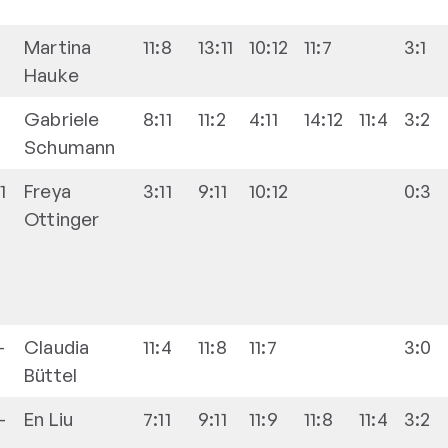
-
Martina
11:8
13:11
10:12
11:7
3:1
Hauke
-
Gabriele
8:11
11:2
4:11
14:12
11:4
3:2
Schumann
-1
Freya
3:11
9:11
10:12
0:3
Ottinger
-
Claudia
11:4
11:8
11:7
3:0
Büttel
-
En
Liu
7:11
9:11
11:9
11:8
11:4
3:2