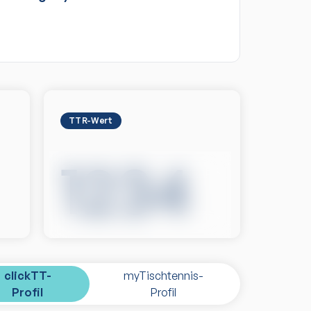
TTR-Wert
1234
clickTT-
myTischtennis-
Profil
Profil