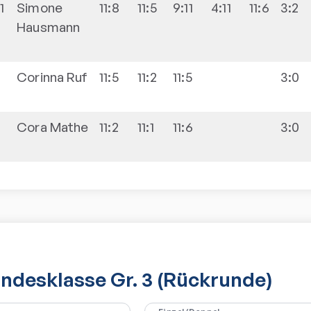
-1
Simone
11:8
11:5
9:11
4:11
11:6
3:2
Hausmann
-
Corinna
Ruf
11:5
11:2
11:5
3:0
-
Cora
Mathe
11:2
11:1
11:6
3:0
desklasse Gr. 3 (Rückrunde)