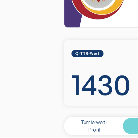
Q-TTR-Wert
1430
Turnierwelt-
Profil