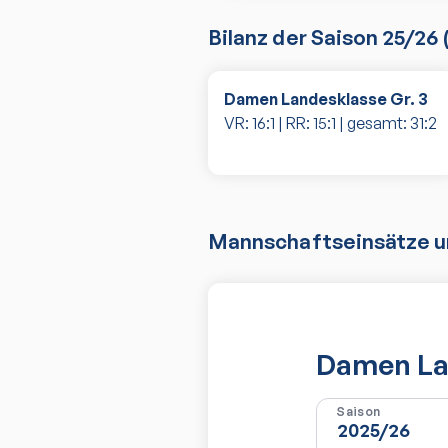
Bilanz der Saison
25/26
Damen Landesklasse Gr. 3
VR:
16
:
1
| RR:
15
:
1
| gesamt:
31
:
2
Mannschaftseinsätze un
Damen Lan
Saison