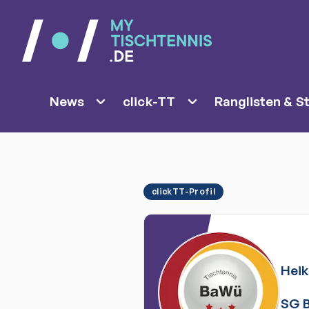
News
click-TT
Ranglisten & St
clickTT-Profil
Hei
SG B