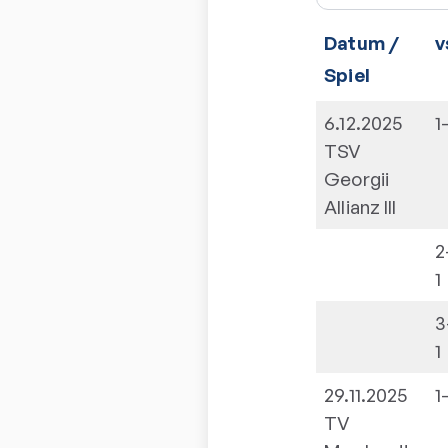
Datum /
v
Spiel
6.12.2025
1
TSV
Georgii
Allianz III
2
1
3
1
29.11.2025
1
TV