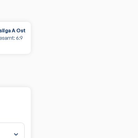
liga A Ost
gesamt:
6
:
9