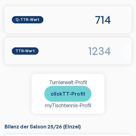
714
Q-TTR-Wert
1234
TTR-Wert
Turnierwelt-Profil
clickTT-Profil
myTischtennis-Profil
Bilanz der Saison
25/26
(
Einzel
)