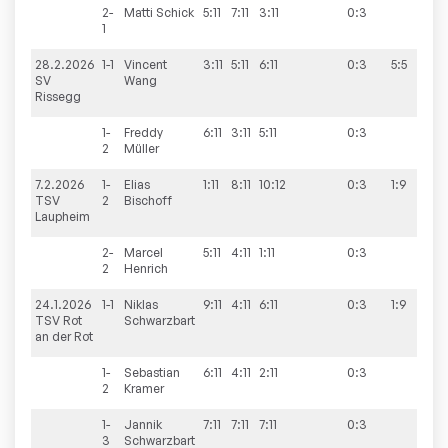
2-
Matti
Schick
5:11
7:11
3:11
0:3
1
28.2.2026
1-1
Vincent
3:11
5:11
6:11
0:3
5:5
SV
Wang
Rissegg
1-
Freddy
6:11
3:11
5:11
0:3
2
Müller
7.2.2026
1-
Elias
1:11
8:11
10:12
0:3
1:9
TSV
2
Bischoff
Laupheim
2-
Marcel
5:11
4:11
1:11
0:3
2
Henrich
24.1.2026
1-1
Niklas
9:11
4:11
6:11
0:3
1:9
TSV Rot
Schwarzbart
an der Rot
1-
Sebastian
6:11
4:11
2:11
0:3
2
Kramer
1-
Jannik
7:11
7:11
7:11
0:3
3
Schwarzbart