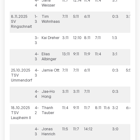
4-
Jana
11:7
12:14
11:4
11:4
3:1
4
Weisser
8.11.2025
1-
Tim
7:11
5:11
6:11
0:3
3:7
SV
3
Wohnhaas
Ringschnait
3-
Kai
Dreher
3:11
12:10
8:11
7:11
1:3
3
4-
Elias
13:11
9:11
11:9
11:4
3:1
3
Albinger
25.10.2025
4-
Jamie
Ott
7:11
7:11
6:11
0:3
5:5
TSV
3
Ummendorf
4-
Jae-Ho
3:11
3:11
7:11
0:3
4
Hong
18.10.2025
4-
Thanh
11:4
9:11
11:7
8:11
11:6
3:2
6:4
TSV
2
Tauber
Laupheim II
4-
Jonas
11:5
11:7
14:12
3:0
3
Henrich