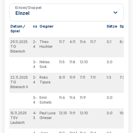
Einzel/Doppel
Datum /
vs
Gegner
Sätze
Spiele
Spiel
29.11.2025
2-
Theo
11:7
4:11
11:6
11:7
3:1
8:2
TG
4
Huchler
Biberach
3-
Niklas
11:5
11:8
12:10
3:0
4
Sick
22.11.2025
2-
Roko
8:11
11:9
7:11
7:11
1:3
7:3
TG
4
Tipura
Biberach II
3-
Emil
11:6
11:6
11:9
3:0
4
Scherb
15.11.2025
4-
Paul Luca
12:10
11:9
12:10
3:0
10:0
TSV
3
Grieser
Laubach