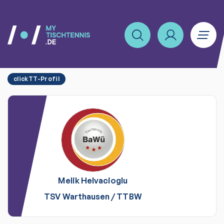
clickTT-Profil
Melik
Helvacioglu
TSV Warthausen
/
TTBW