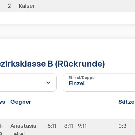
2
Kaiser
irksklasse B (Rückrunde)
Einzel/Doppel
vs
Gegner
Sätze
1-
Anastasia
5:11
8:11
9:11
0:3
3
Jekel