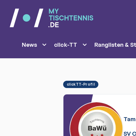
News
click-TT
Ranglisten & St
clickTT-Profil
Tam
SV 