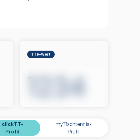
TTR-Wert
1234
clickTT-
myTischtennis-
Profil
Profil