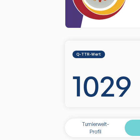
Q-TTR-Wert
1029
Turnierwelt-
Profil