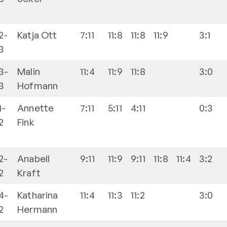
2-
Katja
Ott
7:11
11:8
11:8
11:9
3:1
3
3-
Malin
11:4
11:9
11:8
3:0
3
Hofmann
1-
Annette
7:11
5:11
4:11
0:3
2
Fink
2-
Anabell
9:11
11:9
9:11
11:8
11:4
3:2
2
Kraft
4-
Katharina
11:4
11:3
11:2
3:0
2
Hermann