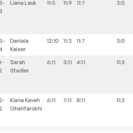
3-
Liana
Lauk
11:5
11:9
11:7
3:0
3
3-
Daniela
12:10
11:3
11:7
3:0
4
Kaiser
1-
Sarah
6:11
3:11
4:11
0:3
2
Stadler
2-
Kiana
Kaveh
6:11
7:11
8:11
0:3
2
Ghahfarokhi