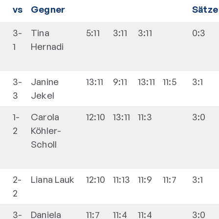
vs
Gegner
Sätze
3-
Tina
5:11
3:11
3:11
0:3
1
Hernadi
3-
Janine
13:11
9:11
13:11
11:5
3:1
3
Jekel
1-
Carola
12:10
13:11
11:3
3:0
2
Köhler-
Scholl
2-
Liana
Lauk
12:10
11:13
11:9
11:7
3:1
2
3-
Daniela
11:7
11:4
11:4
3:0