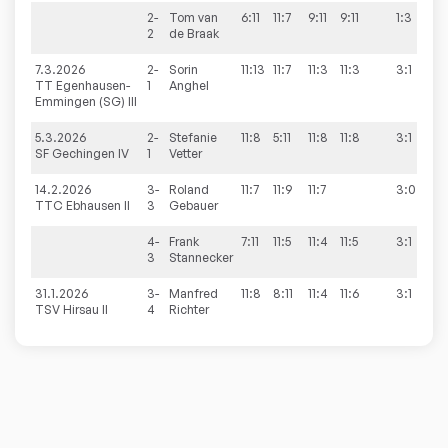
2-
Tom
van
6:11
11:7
9:11
9:11
1:3
2
de Braak
7.3.2026
2-
Sorin
11:13
11:7
11:3
11:3
3:1
9
TT Egenhausen-
1
Anghel
Emmingen (SG) III
5.3.2026
2-
Stefanie
11:8
5:11
11:8
11:8
3:1
9
SF Gechingen IV
1
Vetter
14.2.2026
3-
Roland
11:7
11:9
11:7
3:0
9
TTC Ebhausen II
3
Gebauer
4-
Frank
7:11
11:5
11:4
11:5
3:1
3
Stannecker
31.1.2026
3-
Manfred
11:8
8:11
11:4
11:6
3:1
9
TSV Hirsau II
4
Richter