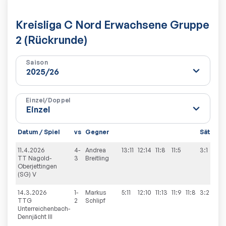
Kreisliga C Nord Erwachsene Gruppe
2 (Rückrunde)
Saison
Einzel/Doppel
Datum / Spiel
vs
Gegner
Sätze
S
11.4.2026
4-
Andrea
13:11
12:14
11:8
11:5
3:1
9
TT Nagold-
3
Breitling
Oberjettingen
(SG) V
14.3.2026
1-
Markus
5:11
12:10
11:13
11:9
11:8
3:2
9
TTG
2
Schlipf
Unterreichenbach-
Dennjächt III