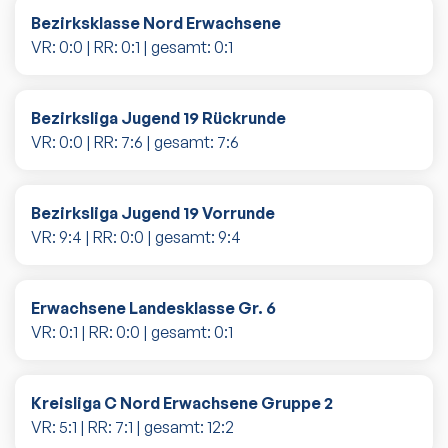
Bezirksklasse Nord Erwachsene
VR:
0
:
0
| RR:
0
:
1
| gesamt:
0
:
1
Bezirksliga Jugend 19 Rückrunde
VR:
0
:
0
| RR:
7
:
6
| gesamt:
7
:
6
Bezirksliga Jugend 19 Vorrunde
VR:
9
:
4
| RR:
0
:
0
| gesamt:
9
:
4
Erwachsene Landesklasse Gr. 6
VR:
0
:
1
| RR:
0
:
0
| gesamt:
0
:
1
Kreisliga C Nord Erwachsene Gruppe 2
VR:
5
:
1
| RR:
7
:
1
| gesamt:
12
:
2