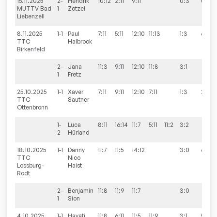
15.11.2025
2-
Hendrik
10:12
2:11
9:11
0:3
0:6
MUTTV Bad
1
Zotzel
Liebenzell
8.11.2025
1-1
Paul
7:11
5:11
12:10
11:13
1:3
6:3
TTC
Halbrock
Birkenfeld
2-
Jana
11:3
9:11
12:10
11:8
3:1
1
Fretz
25.10.2025
1-1
Xaver
7:11
9:11
12:10
7:11
1:3
2:6
TTC
Sautner
Ottenbronn
1-
Luca
8:11
16:14
11:7
5:11
11:2
3:2
2
Hürland
18.10.2025
1-1
Danny
11:7
11:5
14:12
3:0
6:1
TTC
Nico
Lossburg-
Haist
Rodt
2-
Benjamin
11:8
11:9
11:7
3:0
1
Sion
4.10.2025
1-1
Hayati
11:8
6:11
11:5
11:9
3:1
5:5