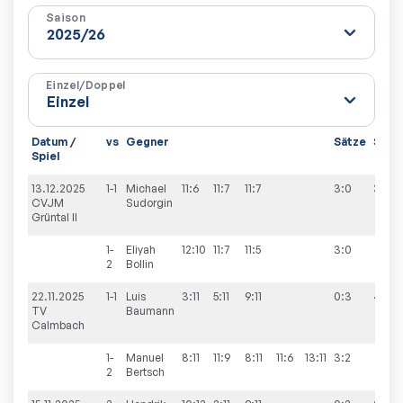
Saison
Einzel/Doppel
Datum /
vs
Gegner
Sätze
Spiel
Spiel
13.12.2025
1-1
Michael
11:6
11:7
11:7
3:0
3:6
CVJM
Sudorgin
Grüntal II
1-
Eliyah
12:10
11:7
11:5
3:0
2
Bollin
22.11.2025
1-1
Luis
3:11
5:11
9:11
0:3
4:6
TV
Baumann
Calmbach
1-
Manuel
8:11
11:9
8:11
11:6
13:11
3:2
2
Bertsch