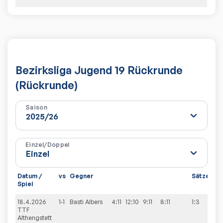
Bezirksliga Jugend 19 Rückrunde
(Rückrunde)
Saison
Einzel/Doppel
Datum /
vs
Gegner
Sätze
Sp
Spiel
18.4.2026
1-1
Basti
Albers
4:11
12:10
9:11
8:11
1:3
6:4
TTF
Althengstett