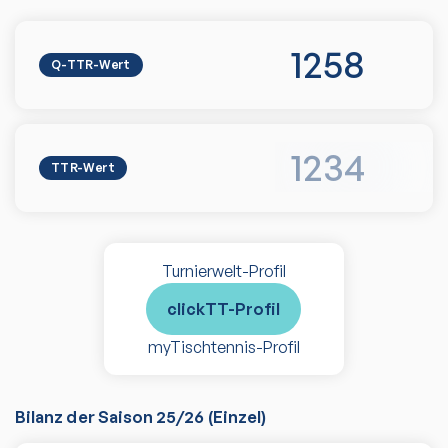
1258
Q-TTR-Wert
1234
TTR-Wert
Turnierwelt-Profil
clickTT-Profil
myTischtennis-Profil
Bilanz der Saison
25/26
(
Einzel
)