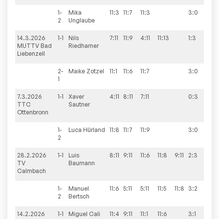
1-
Mika
11:3
11:7
11:3
3:0
2
Unglaube
14.3.2026
1-1
Nils
7:11
11:9
4:11
11:13
1:3
3:6
MUTTV Bad
Riedhamer
Liebenzell
2-
Maike
Zotzel
11:1
11:6
11:7
3:0
1
7.3.2026
1-1
Xaver
4:11
8:11
7:11
0:3
2:6
TTC
Sautner
Ottenbronn
1-
Luca
Hürland
11:8
11:7
11:9
3:0
2
28.2.2026
1-1
Luis
8:11
9:11
11:6
11:8
9:11
2:3
5:5
TV
Baumann
Calmbach
1-
Manuel
11:6
5:11
5:11
11:5
11:8
3:2
2
Bertsch
14.2.2026
1-1
Miguel
Cali
11:4
9:11
11:1
11:6
3:1
6:2