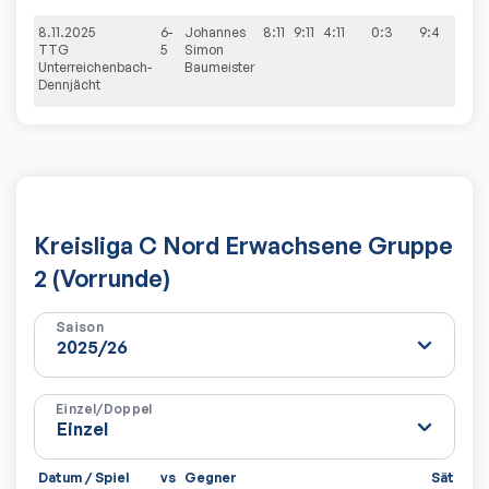
8.11.2025
6-
Johannes
8:11
9:11
4:11
0:3
9:4
TTG
5
Simon
Unterreichenbach-
Baumeister
Dennjächt
Kreisliga C Nord Erwachsene Gruppe
2 (Vorrunde)
Saison
Einzel/Doppel
Datum / Spiel
vs
Gegner
Sätze
S