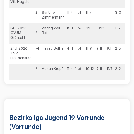
VfL Nagold
2-
Santino
11:4
11:4
11:7
3:0
1
Zimmermann
31.1.2026
1-
Zheng Wei
8:11
11:6
9:11
10:12
1:3
0:6
CVJM
2
Bai
Grüntal II
24.1.2026
1-1
Hayati
Bollin
4:11
11:4
11:9
9:11
9:11
2:3
4:6
TSV
Freudenstadt
2-
Adrian
Kropf
11:4
11:6
10:12
9:11
11:7
3:2
1
Bezirksliga Jugend 19 Vorrunde
(Vorrunde)