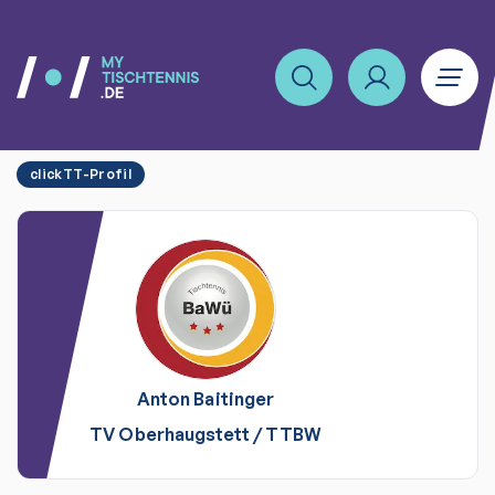
clickTT-Profil
Anton
Baitinger
TV Oberhaugstett
/
TTBW