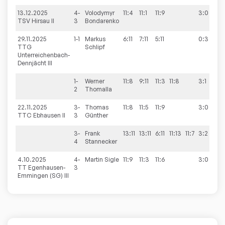
13.12.2025
4-
Volodymyr
11:4
11:1
11:9
3:0
9
TSV Hirsau II
3
Bondarenko
29.11.2025
1-1
Markus
6:11
7:11
5:11
0:3
9
TTG
Schlipf
Unterreichenbach-
Dennjächt III
1-
Werner
11:8
9:11
11:3
11:8
3:1
2
Thomalla
22.11.2025
3-
Thomas
11:8
11:5
11:9
3:0
8
TTC Ebhausen II
3
Günther
3-
Frank
13:11
13:11
6:11
11:13
11:7
3:2
4
Stannecker
4.10.2025
4-
Martin
Sigle
11:9
11:3
11:6
3:0
9
TT Egenhausen-
3
Emmingen (SG) III