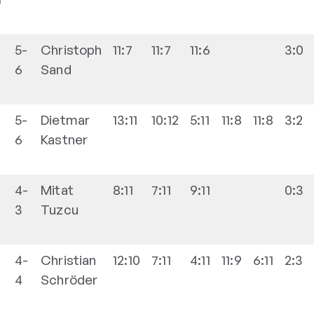
5-
Christoph
11:7
11:7
11:6
3:0
6
Sand
5-
Dietmar
13:11
10:12
5:11
11:8
11:8
3:2
6
Kastner
4-
Mitat
8:11
7:11
9:11
0:3
3
Tuzcu
4-
Christian
12:10
7:11
4:11
11:9
6:11
2:3
4
Schröder