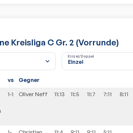
e Kreisliga C Gr. 2 (Vorrunde)
Einzel/Doppel
vs
Gegner
1-1
Oliver
Neff
11:13
11:5
11:7
7:11
8:11
n
1-
Christian
11:4
9:11
9:11
5:11