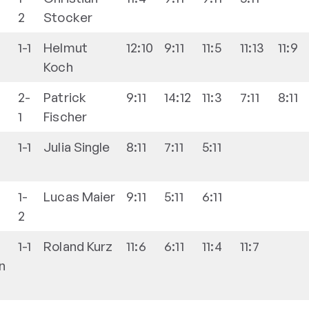
2
Stocker
1-1
Helmut
12:10
9:11
11:5
11:13
11:9
Koch
2-
Patrick
9:11
14:12
11:3
7:11
8:11
1
Fischer
1-1
Julia
Single
8:11
7:11
5:11
1-
Lucas
Maier
9:11
5:11
6:11
2
1-1
Roland
Kurz
11:6
6:11
11:4
11:7
n