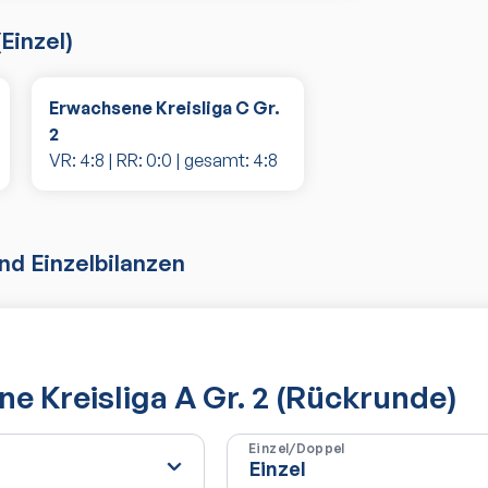
(
Einzel
)
Erwachsene Kreisliga C Gr.
2
VR:
4
:
8
| RR:
0
:
0
| gesamt:
4
:
8
d Einzelbilanzen
e Kreisliga A Gr. 2 (Rückrunde)
Einzel/Doppel