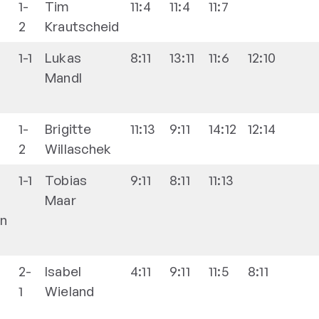
1-
Tim
11:4
11:4
11:7
2
Krautscheid
1-1
Lukas
8:11
13:11
11:6
12:10
g
Mandl
1-
Brigitte
11:13
9:11
14:12
12:14
2
Willaschek
1-1
Tobias
9:11
8:11
11:13
Maar
en
2-
Isabel
4:11
9:11
11:5
8:11
1
Wieland