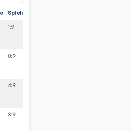
ze
Spiele
1:9
0:9
4:9
3:9