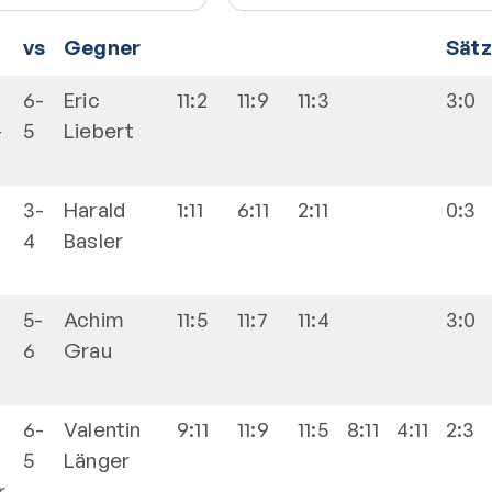
vs
Gegner
Sät
6-
Eric
11:2
11:9
11:3
3:0
-
5
Liebert
3-
Harald
1:11
6:11
2:11
0:3
4
Basler
5-
Achim
11:5
11:7
11:4
3:0
6
Grau
6-
Valentin
9:11
11:9
11:5
8:11
4:11
2:3
5
Länger
r