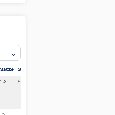
Sätze
Spiele
2:3
5:9
1:3