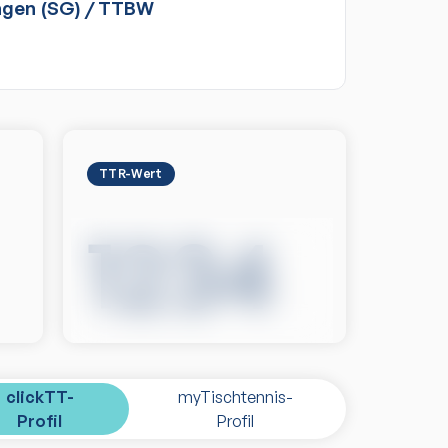
gen (SG)
/
TTBW
TTR-Wert
1234
clickTT-
myTischtennis-
Profil
Profil