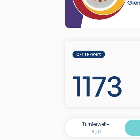
Gien
Q-TTR-Wert
1173
Turnierwelt-
Profil