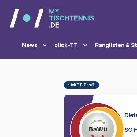
News
click-TT
Ranglisten & St
clickTT-Profil
Die
SC 