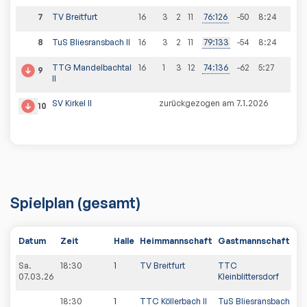
7
TV Breitfurt
16
3
2
11
76
:
126
-50
8
:
24
8
TuS Bliesransbach II
16
3
2
11
79
:
133
-54
8
:
24
TTG Mandelbachtal
16
1
3
12
74
:
136
-62
5
:
27
9
II
SV Kirkel II
zurückgezogen am 7.1.2026
10
Spielplan
(gesamt)
Datum
Zeit
Halle
Heimmannschaft
Gastmannschaft
PD
Sa.
18:30
1
TV Breitfurt
TTC
07.03.26
Kleinblittersdorf
18:30
1
TTC Köllerbach II
TuS Bliesransbach