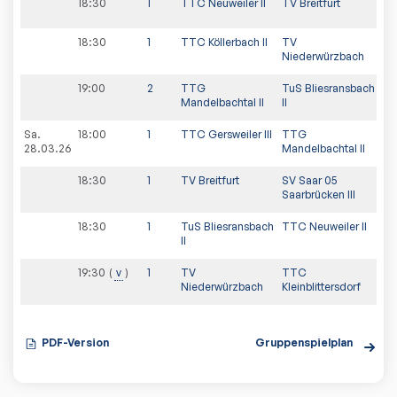
18:30
1
TTC Neuweiler II
TV Breitfurt
18:30
1
TTC Köllerbach II
TV
Niederwürzbach
19:00
2
TTG
TuS Bliesransbach
Mandelbachtal II
II
Sa.
18:00
1
TTC Gersweiler III
TTG
28.03.26
Mandelbachtal II
18:30
1
TV Breitfurt
SV Saar 05
Saarbrücken III
18:30
1
TuS Bliesransbach
TTC Neuweiler II
II
19:30
v
1
TV
TTC
Niederwürzbach
Kleinblittersdorf
PDF-Version
Gruppenspielplan