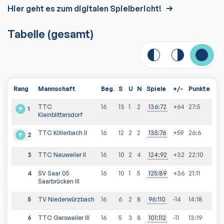
Hier geht es zum digitalen Spielbericht!
Tabelle
(gesamt)
Rang
Mannschaft
Beg.
S
U
N
Spiele
+/-
Punkte
TTC
16
13
1
2
136
:
72
+64
27
:
5
1
Kleinblittersdorf
TTC Köllerbach II
16
12
2
2
135
:
76
+59
26
:
6
2
3
TTC Neuweiler II
16
10
2
4
124
:
92
+32
22
:
10
4
SV Saar 05
16
10
1
5
125
:
89
+36
21
:
11
Saarbrücken III
5
TV Niederwürzbach
16
6
2
8
96
:
110
-14
14
:
18
6
TTC Gersweiler III
16
5
3
8
101
:
112
-11
13
:
19