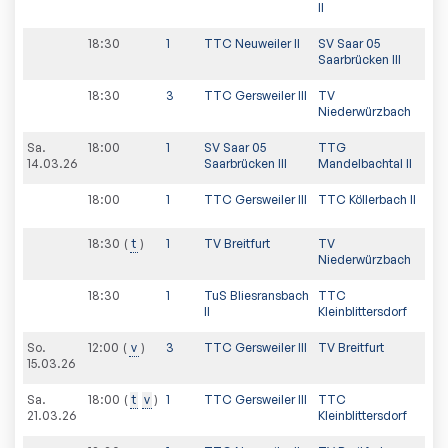
II
18:30
1
TTC Neuweiler II
SV Saar 05
Saarbrücken III
18:30
3
TTC Gersweiler III
TV
Niederwürzbach
Sa.
18:00
1
SV Saar 05
TTG
14.03.26
Saarbrücken III
Mandelbachtal II
18:00
1
TTC Gersweiler III
TTC Köllerbach II
18:30
t
1
TV Breitfurt
TV
Niederwürzbach
18:30
1
TuS Bliesransbach
TTC
II
Kleinblittersdorf
So.
12:00
v
3
TTC Gersweiler III
TV Breitfurt
15.03.26
Sa.
18:00
t
v
1
TTC Gersweiler III
TTC
21.03.26
Kleinblittersdorf