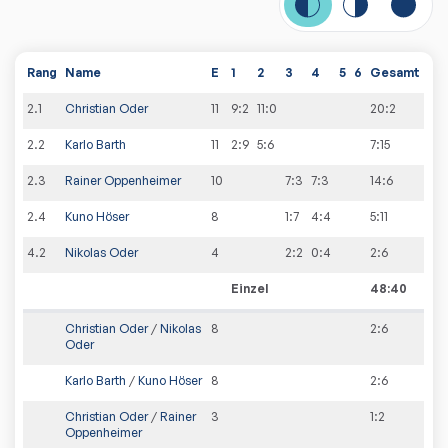
Rang
Name
E
1
2
3
4
5
6
Gesamt
2
.
1
Christian Oder
11
9:2
11:0
20
:
2
2
.
2
Karlo Barth
11
2:9
5:6
7
:
15
2
.
3
Rainer Oppenheimer
10
7:3
7:3
14
:
6
2
.
4
Kuno Höser
8
1:7
4:4
5
:
11
4
.
2
Nikolas Oder
4
2:2
0:4
2
:
6
Einzel
48:40
Christian Oder
/
Nikolas
8
2
:
6
Oder
Karlo Barth
/
Kuno Höser
8
2
:
6
Christian Oder
/
Rainer
3
1
:
2
Oppenheimer