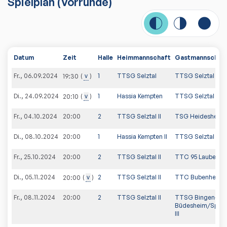
Spielplan
(
Vorrunde
)
Datum
Zeit
Halle
Heimmannschaft
Gastmannschaf
Fr., 06.09.2024
v
1
TTSG Selztal
TTSG Selztal II
19:30
Di., 24.09.2024
v
1
Hassia Kempten
TTSG Selztal II
20:10
Fr., 04.10.2024
20:00
2
TTSG Selztal II
TSG Heidesheim I
Di., 08.10.2024
20:00
1
Hassia Kempten II
TTSG Selztal II
Fr., 25.10.2024
20:00
2
TTSG Selztal II
TTC 95 Laubenhei
Di., 05.11.2024
v
2
TTSG Selztal II
TTC Bubenheim I
20:00
Fr., 08.11.2024
20:00
2
TTSG Selztal II
TTSG Bingen-
Büdesheim/Spon
III