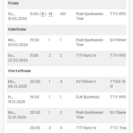
Finale
So.,
11:00
h
H
401
Post-Sportverein
TTV 1970 Dreis
15.03.2026
Trier
Halbfinale
Mo.,
19:30
1
1
Post-Sportverein
SV Föhren II
09.02.2026
Trier
So.,
11:00
2
2
TTF Konz IV
TTV 1970 Dreis
22.02.2026
Viertelfinale
Mo.,
20:00
1
4
SV Föhren II
TTSG 76 Witt
08.12.2025
IV
Fr.,
19:30
1
1
DJK Buchholz
TTV 1970 Dreis
19.12.2025
Mo.,
20:00
1
2
Post-Sportverein
SV Oberemm
12.01.2026
Trier
20:00
2
3
TTF Konz IV
TTC Trierweil