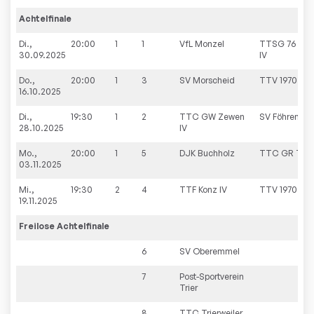
Achtelfinale
Di.,
20:00
1
1
VfL Monzel
TTSG 76 Witt
30.09.2025
IV
Do.,
20:00
1
3
SV Morscheid
TTV 1970 Dreis
16.10.2025
Di.,
19:30
1
2
TTC GW Zewen
SV Föhren II
28.10.2025
IV
Mo.,
20:00
1
5
DJK Buchholz
TTC GR Trier 
03.11.2025
Mi.,
19:30
2
4
TTF Konz IV
TTV 1970 Dreis
19.11.2025
Freilose
Achtelfinale
6
SV Oberemmel
7
Post-Sportverein
Trier
8
TTC Trierweiler