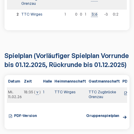
Grenzau
2
TTC Wirges
1
0
0
1
3
:
6
-3
0
:
2
Spielplan
(Vorläufiger Spielplan Vorrunde
bis 01.12.2025, Rückrunde bis 01.12.2025)
Datum
Zeit
Halle
Heimmannschaft
Gastmannschaft
PDF
S
Mi.
18:35
v
1
TTC Wirges
TTC Zugbrücke
3
11.02.26
Grenzau
PDF-Version
Gruppenspielplan