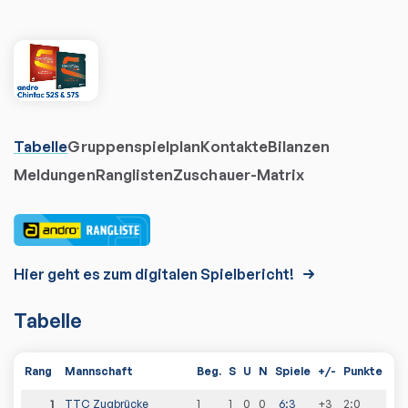
Tabelle
Gruppenspielplan
Kontakte
Bilanzen
Meldungen
Ranglisten
Zuschauer-Matrix
Hier geht es zum digitalen Spielbericht!
Tabelle
Rang
Mannschaft
Beg.
S
U
N
Spiele
+/-
Punkte
1
TTC Zugbrücke
1
1
0
0
6
:
3
+3
2
:
0