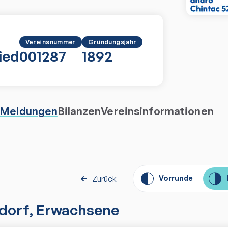
Vereinsnummer
Gründungsjahr
ied
001287
1892
Meldungen
Bilanzen
Vereinsinformationen
Zurück
Vorrunde
dorf
,
Erwachsene