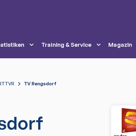
atistiken
Training & Service
Magazin
RTTVR
TV Rengsdorf
sdorf