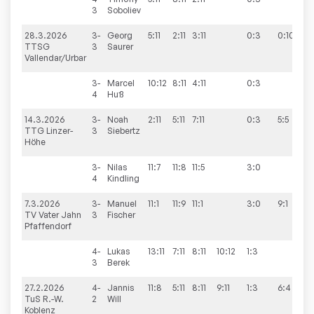
3
Soboliev
28.3.2026
3-
Georg
5:11
2:11
3:11
0:3
0:10
TTSG
3
Saurer
Vallendar/Urbar
3-
Marcel
10:12
8:11
4:11
0:3
4
Huß
14.3.2026
3-
Noah
2:11
5:11
7:11
0:3
5:5
TTG Linzer-
3
Siebertz
Höhe
3-
Nilas
11:7
11:8
11:5
3:0
4
Kindling
7.3.2026
3-
Manuel
11:1
11:9
11:1
3:0
9:1
TV Vater Jahn
3
Fischer
Pfaffendorf
4-
Lukas
13:11
7:11
8:11
10:12
1:3
3
Berek
27.2.2026
4-
Jannis
11:8
5:11
8:11
9:11
1:3
6:4
TuS R.-W.
2
Will
Koblenz