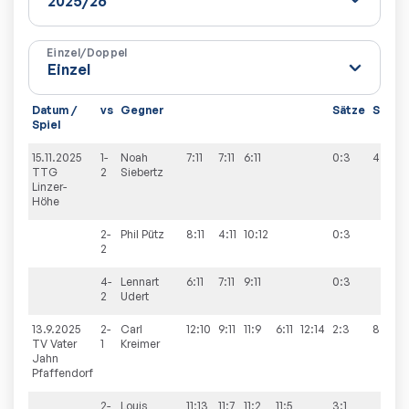
Einzel/Doppel
Datum /
vs
Gegner
Sätze
Spiele
Spiel
15.11.2025
1-
Noah
7:11
7:11
6:11
0:3
4:6
TTG
2
Siebertz
Linzer-
Höhe
2-
Phil
Pütz
8:11
4:11
10:12
0:3
2
4-
Lennart
6:11
7:11
9:11
0:3
2
Udert
13.9.2025
2-
Carl
12:10
9:11
11:9
6:11
12:14
2:3
8:2
TV Vater
1
Kreimer
Jahn
Pfaffendorf
2-
Louis
11:13
11:7
11:2
11:5
3:1