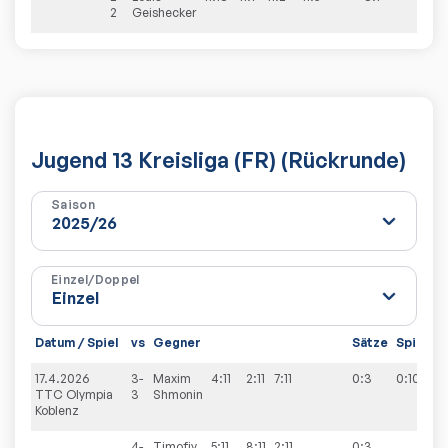
2
Geishecker
Jugend 13 Kreisliga (FR) (Rückrunde)
Saison
Einzel/Doppel
Datum / Spiel
vs
Gegner
Sätze
Spiele
17.4.2026
3-
Maxim
4:11
2:11
7:11
0:3
0:10
TTC Olympia
3
Shmonin
Koblenz
4-
Timofiy
5:11
8:11
2:11
0:3