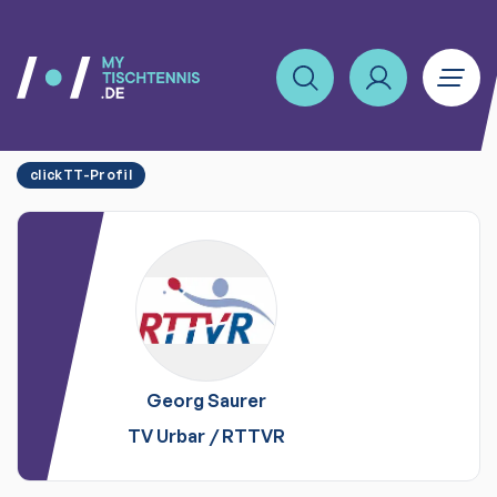
clickTT-Profil
Georg
Saurer
TV Urbar
/
RTTVR