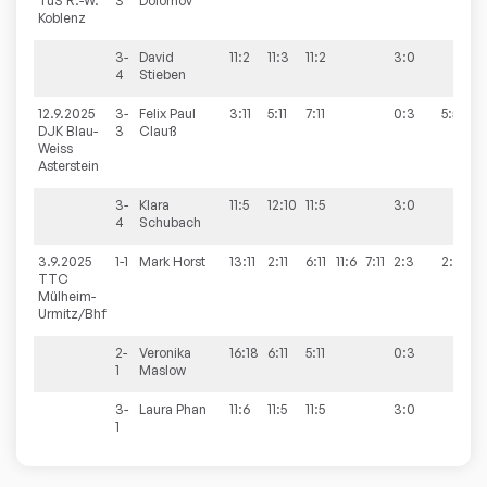
TuS R.-W.
3
Dolomov
Koblenz
3-
David
11:2
11:3
11:2
3:0
4
Stieben
12.9.2025
3-
Felix Paul
3:11
5:11
7:11
0:3
5:5
DJK Blau-
3
Clauß
Weiss
Asterstein
3-
Klara
11:5
12:10
11:5
3:0
4
Schubach
3.9.2025
1-1
Mark
Horst
13:11
2:11
6:11
11:6
7:11
2:3
2:8
TTC
Mülheim-
Urmitz/Bhf
2-
Veronika
16:18
6:11
5:11
0:3
1
Maslow
3-
Laura
Phan
11:6
11:5
11:5
3:0
1