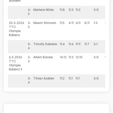
Arzheim
4-
Marlene
Wilde
11:8
11:3
11:2
3:0
3
20.3.2026
3-
Maxim
Shmonin
11:5
4:11
6:11
8:11
1:3
2:8
TTC
3
Olympia
Koblenz
3-
Timofiy
Soboliev
11:6
11:6
9:11
11:7
3:1
4
6.3.2026
3-
Artem
Bondar
14:12
11:3
12:10
3:0
9:1
TTC
3
Olympia
Koblenz II
3-
Tihran
Azatian
11:2
11:1
11:1
3:0
4