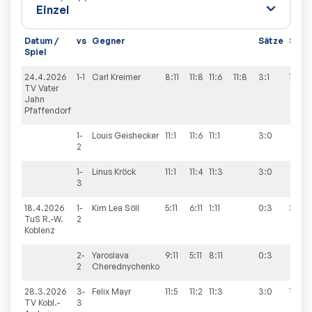
Datum /
vs
Gegner
Sätze
Spiel
Spiel
24.4.2026
1-1
Carl
Kreimer
8:11
11:8
11:6
11:8
3:1
10:0
TV Vater
Jahn
Pfaffendorf
1-
Louis
Geishecker
11:1
11:6
11:1
3:0
2
1-
Linus
Kröck
11:1
11:4
11:3
3:0
3
18.4.2026
1-
Kim Lea
Söll
5:11
6:11
1:11
0:3
3:7
TuS R.-W.
2
Koblenz
2-
Yaroslava
9:11
5:11
8:11
0:3
2
Cherednychenko
28.3.2026
3-
Felix
Mayr
11:5
11:2
11:3
3:0
10:0
TV Kobl.-
3