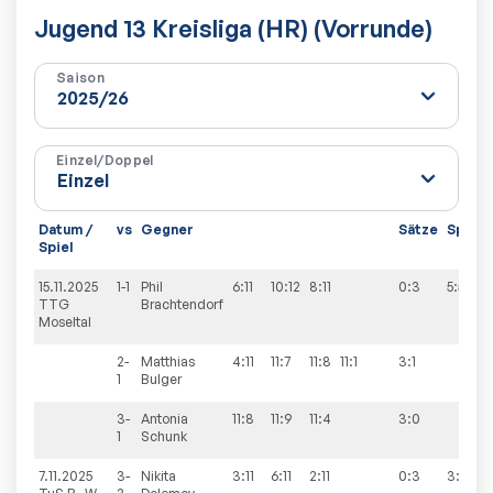
Jugend 13 Kreisliga (HR) (Vorrunde)
Saison
Einzel/Doppel
Datum /
vs
Gegner
Sätze
Spiele
Spiel
15.11.2025
1-1
Phil
6:11
10:12
8:11
0:3
5:5
TTG
Brachtendorf
Moseltal
2-
Matthias
4:11
11:7
11:8
11:1
3:1
1
Bulger
3-
Antonia
11:8
11:9
11:4
3:0
1
Schunk
7.11.2025
3-
Nikita
3:11
6:11
2:11
0:3
3:7