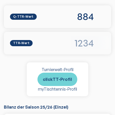
884
Q-TTR-Wert
1234
TTR-Wert
Turnierwelt-Profil
clickTT-Profil
myTischtennis-Profil
Bilanz der Saison
25/26
(
Einzel
)