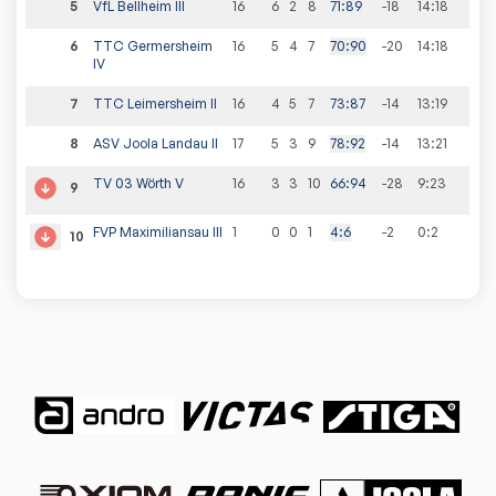
5
VfL Bellheim III
16
6
2
8
71
:
89
-18
14
:
18
6
TTC Germersheim
16
5
4
7
70
:
90
-20
14
:
18
IV
7
TTC Leimersheim II
16
4
5
7
73
:
87
-14
13
:
19
8
ASV Joola Landau II
17
5
3
9
78
:
92
-14
13
:
21
TV 03 Wörth V
16
3
3
10
66
:
94
-28
9
:
23
9
FVP Maximiliansau III
1
0
0
1
4
:
6
-2
0
:
2
10