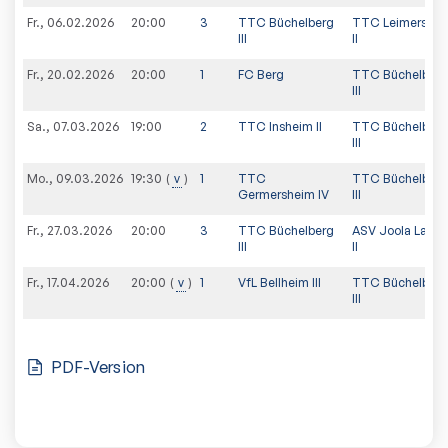
Fr., 06.02.2026
20:00
3
TTC Büchelberg
TTC Leimershe
III
II
Fr., 20.02.2026
20:00
1
FC Berg
TTC Büchelberg
III
Sa., 07.03.2026
19:00
2
TTC Insheim II
TTC Büchelberg
III
Mo., 09.03.2026
v
1
TTC
TTC Büchelberg
19:30
Germersheim IV
III
Fr., 27.03.2026
20:00
3
TTC Büchelberg
ASV Joola Land
III
II
Fr., 17.04.2026
v
1
VfL Bellheim III
TTC Büchelberg
20:00
III
PDF-Version