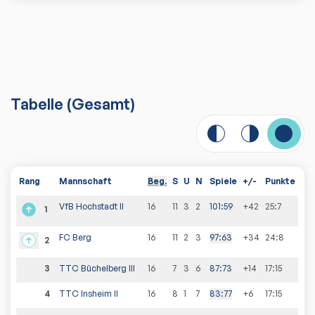
Tabelle
(
Gesamt
)
Rang
Mannschaft
Beg.
S
U
N
Spiele
+/-
Punkte
VfB Hochstadt II
16
11
3
2
101
:
59
+42
25
:
7
1
FC Berg
16
11
2
3
97
:
63
+34
24
:
8
2
3
TTC Büchelberg III
16
7
3
6
87
:
73
+14
17
:
15
4
TTC Insheim II
16
8
1
7
83
:
77
+6
17
:
15