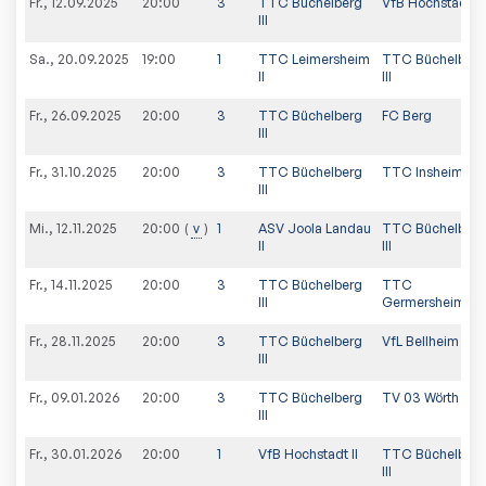
Fr., 12.09.2025
20:00
3
TTC Büchelberg
VfB Hochstadt II
III
Sa., 20.09.2025
19:00
1
TTC Leimersheim
TTC Büchelberg
II
III
Fr., 26.09.2025
20:00
3
TTC Büchelberg
FC Berg
III
Fr., 31.10.2025
20:00
3
TTC Büchelberg
TTC Insheim II
III
Mi., 12.11.2025
v
1
ASV Joola Landau
TTC Büchelberg
20:00
II
III
Fr., 14.11.2025
20:00
3
TTC Büchelberg
TTC
III
Germersheim IV
Fr., 28.11.2025
20:00
3
TTC Büchelberg
VfL Bellheim III
III
Fr., 09.01.2026
20:00
3
TTC Büchelberg
TV 03 Wörth V
III
Fr., 30.01.2026
20:00
1
VfB Hochstadt II
TTC Büchelberg
III