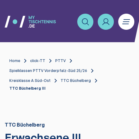
Home
click-TT
PTTV
Spielklassen PTTV Vorderpfalz-Süd 25/26
Kreisklasse A Süd-Ost
TTC Büchelberg
TTC Büchelberg III
TTC Büchelberg
Erwachsene III