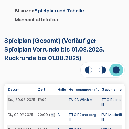
Bilanzen
Spielplan und Tabelle
Mannschaftsinfos
Spielplan
(
Gesamt
)
(Vorläufiger
Spielplan Vorrunde bis 01.08.2025,
Rückrunde bis 01.08.2025)
Datum
Zeit
Halle
Heimmannschaft
Gastmannscha
Sa., 30.08.2025
19:00
1
TV 03 Wörth V
TTC Büchelberg
III
Di., 02.09.2025
v
3
TTC Büchelberg
FVP Maximilians
20:00
III
III