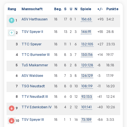
Rang
Mannschaft
Beg.
S
U
N
Spiele
+/-
Punkte
ASV Harthausen
18
17
0
1
156
:
63
+93
34
:
2
1
TSV Speyer II
18
13
2
3
146
:
91
+55
28
:
8
2
3
TTC Speyer
18
11
1
6
132
:
105
+27
23
:
13
4
TTC Burrweiler III
18
8
3
7
130
:
116
+14
19
:
17
5
TuS Maikammer
18
8
2
8
120
:
128
-8
18
:
18
6
ASV Waldsee
18
7
3
8
126
:
129
-3
17
:
19
7
TSG Neustadt
18
8
0
10
108
:
119
-11
16
:
20
8
TTV Neustadt III
18
6
0
12
92
:
133
-41
12
:
24
TTV Edenkoben IV
18
4
2
12
101
:
141
-40
10
:
26
9
TSV Speyer III
18
1
1
16
73
:
159
-86
3
:
33
10