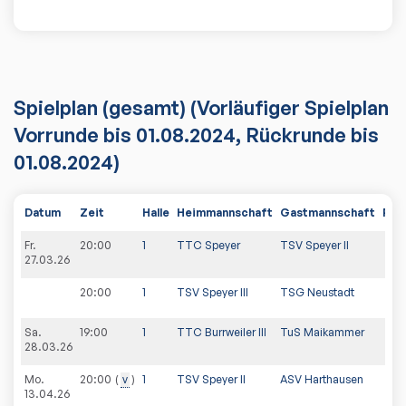
Spielplan
(gesamt)
(Vorläufiger Spielplan
Vorrunde bis 01.08.2024, Rückrunde bis
01.08.2024)
Datum
Zeit
Halle
Heimmannschaft
Gastmannschaft
PDF
Fr.
20:00
1
TTC Speyer
TSV Speyer II
27.03.26
20:00
1
TSV Speyer III
TSG Neustadt
Sa.
19:00
1
TTC Burrweiler III
TuS Maikammer
28.03.26
Mo.
20:00
v
1
TSV Speyer II
ASV Harthausen
13.04.26