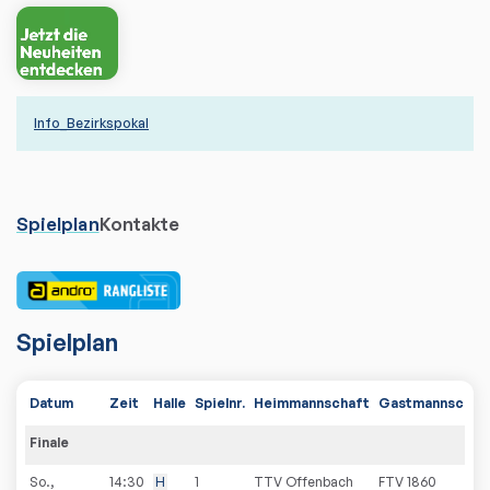
Info_Bezirkspokal
Spielplan
Kontakte
Spielplan
Datum
Zeit
Halle
Spielnr.
Heimmannschaft
Gastmannschaf
Finale
So.,
14:30
H
1
TTV Offenbach
FTV 1860