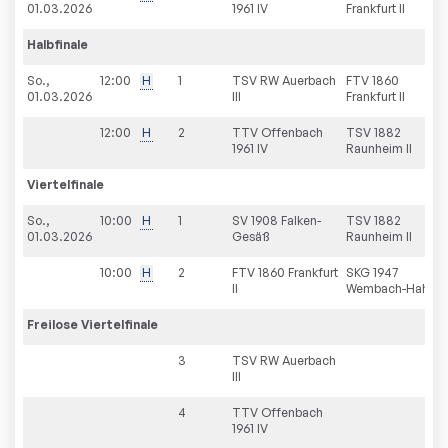
01.03.2026
1961 IV
Frankfurt II
Halbfinale
So.,
12:00
H
1
TSV RW Auerbach
FTV 1860
01.03.2026
III
Frankfurt II
12:00
H
2
TTV Offenbach
TSV 1882
1961 IV
Raunheim II
Viertelfinale
So.,
10:00
H
1
SV 1908 Falken-
TSV 1882
01.03.2026
Gesäß
Raunheim II
10:00
H
2
FTV 1860 Frankfurt
SKG 1947
II
Wembach-Hahn
Freilose
Viertelfinale
3
TSV RW Auerbach
III
4
TTV Offenbach
1961 IV