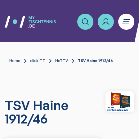
Home
click-TT
HeTTV
TSV Haine 1912/46
TSV Haine
1912/46