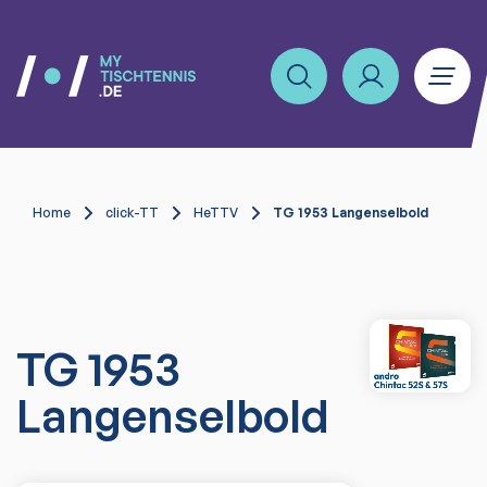
Home
click-TT
HeTTV
TG 1953 Langenselbold
TG 1953
Langenselbold