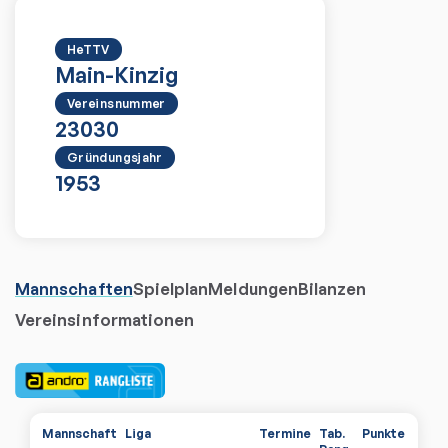
HeTTV
Main-Kinzig
Vereinsnummer
23030
Gründungsjahr
1953
Mannschaften
Spielplan
Meldungen
Bilanzen
Vereinsinformationen
Mannschaft
Liga
Termine
Tab.
Punkte