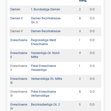
Rang
Damen
1. Bundesliga Damen
2
0
:
0
Damen II
Damen Bezirksklasse
8
0
:
0
Gr. 3
Damen II
Damen Bezirksklasse
6
0
:
0
Erwachsene
Regionalliga West
1
0
:
0
Erwachsene
Erwachsene
Hessenliga Gr. Nord-
9
0
:
0
II
Mitte
Erwachsene
Pokal Erwachsene
1
0
:
0
II
Hessenliga
Erwachsene
Verbandsliga Gr. Mitte
2
0
:
0
III
Erwachsene
Pokal Erwachsene
8
0
:
0
III
Verbandsliga
Erwachsene
Bezirksoberliga Gr. 2
5
0
:
0
IV