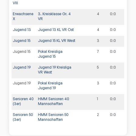
VIII
Erwachsene
3. Kreisklasse Gr. 4
4
0
:
0
X
VR
Jugend 13
Jugend 13 KL VR Ost
4
0
:
0
Jugend 15
Jugend 15 KL VR West
3
0
:
0
Jugend 15
Pokal Kreisliga
7
0
:
0
Jugend 15
Jugend 19
Jugend 19 Kreisliga
5
0
:
0
VR West
Jugend 19
Pokal Kreisliga
3
0
:
0
Jugend 19
Senioren 40
HMM Senioren 40
1
0
:
0
(3er)
Mannschaften
Senioren 50
HMM Senioren 50
2
0
:
0
(3er)
Mannschaften