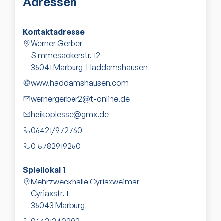
Adressen
Kontaktadresse
Werner Gerber
Simmesackerstr. 12
35041
Marburg-Haddamshausen
www.haddamshausen.com
wernergerber2@t-online.de
heikoplesse@gmx.de
06421/972760
015782919250
Spiellokal
1
Mehrzweckhalle Cyriaxweimar
Cyriaxstr. 1
35043
Marburg
06421340203