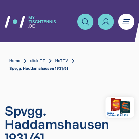
Home
click-TT
HeTTV
Spvgg. Haddamshausen 1931/61
Spvgg.
Haddamshausen
1931/61