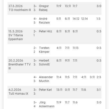
27.3.2026
3-
Gregor
11:9
13:11
11:7
3:0
5
TG Hochheim III
3
Rabiej
4-
André
5:11
8:11
14:12
12:14
1:3
3
Reizlein
13.3.2026
2-
Peter
Hilz
8:11
8:11
8:11
0:3
7
SV Titania
1
Eppenhain
2-
Torsten
4:11
7:11
11:13
0:3
2
Kämper
20.2.2026
3-
Herbert
8:11
9:11
7:11
0:3
6
Bremthaler TTV
3
Schmitt
III
4-
Alexander
11:4
11:5
7:11
4:11
3:11
2:3
3
Muchin
6.2.2026
3-
Peter
Karl
13:11
0:11
11:7
11:8
3:1
5
TuS Hornau IX
3
3-
Jörg
11:9
11:7
11:6
3:0
4
Ackermann