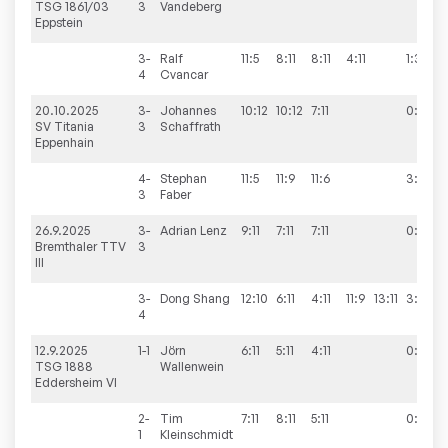
TSG 1861/03
3
Vandeberg
Eppstein
3-
Ralf
11:5
8:11
8:11
4:11
1:3
4
Cvancar
20.10.2025
3-
Johannes
10:12
10:12
7:11
0:3
SV Titania
3
Schaffrath
Eppenhain
4-
Stephan
11:5
11:9
11:6
3:0
3
Faber
26.9.2025
3-
Adrian
Lenz
9:11
7:11
7:11
0:3
Bremthaler TTV
3
III
3-
Dong
Shang
12:10
6:11
4:11
11:9
13:11
3:2
4
12.9.2025
1-1
Jörn
6:11
5:11
4:11
0:3
TSG 1888
Wallenwein
Eddersheim VI
2-
Tim
7:11
8:11
5:11
0:3
1
Kleinschmidt