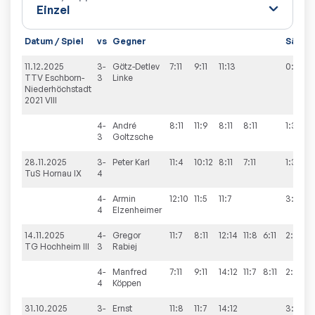
Datum / Spiel
vs
Gegner
Sätze
11.12.2025
3-
Götz-Detlev
7:11
9:11
11:13
0:3
TTV Eschborn-
3
Linke
Niederhöchstadt
2021 VIII
4-
André
8:11
11:9
8:11
8:11
1:3
3
Goltzsche
28.11.2025
3-
Peter
Karl
11:4
10:12
8:11
7:11
1:3
TuS Hornau IX
4
4-
Armin
12:10
11:5
11:7
3:0
4
Elzenheimer
14.11.2025
4-
Gregor
11:7
8:11
12:14
11:8
6:11
2:3
TG Hochheim III
3
Rabiej
4-
Manfred
7:11
9:11
14:12
11:7
8:11
2:3
4
Köppen
31.10.2025
3-
Ernst
11:8
11:7
14:12
3:0