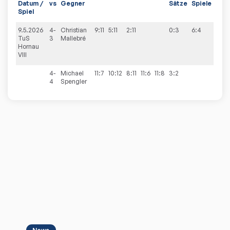
Datum /
vs
Gegner
Sätze
Spiele
Spiel
9.5.2026
4-
Christian
9:11
5:11
2:11
0:3
6:4
TuS
3
Mallebré
Hornau
VIII
4-
Michael
11:7
10:12
8:11
11:6
11:8
3:2
4
Spengler