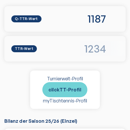
1187
Q-TTR-Wert
1234
TTR-Wert
Turnierwelt-Profil
clickTT-Profil
myTischtennis-Profil
Bilanz der Saison
25/26
(
Einzel
)