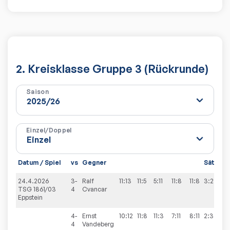
2. Kreisklasse Gruppe 3 (Rückrunde)
Saison
Einzel/Doppel
Datum / Spiel
vs
Gegner
Sätze
S
24.4.2026
3-
Ralf
11:13
11:5
5:11
11:8
11:8
3:2
8
TSG 1861/03
4
Cvancar
Eppstein
4-
Ernst
10:12
11:8
11:3
7:11
8:11
2:3
4
Vandeberg