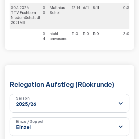
30.1.2026
3-
Matthias
12:14
6:11
8:11
0:3
8
TTV Eschborn-
3
Scholl
Niederhöchstadt
2021 VIII
3-
nicht
11:0
11:0
11:0
3:0
4
anwesend
Relegation Aufstieg (Rückrunde)
Saison
Einzel/Doppel