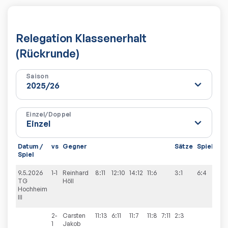
Relegation Klassenerhalt
(Rückrunde)
Saison
Einzel/Doppel
Datum /
vs
Gegner
Sätze
Spiele
Spiel
9.5.2026
1-1
Reinhard
8:11
12:10
14:12
11:6
3:1
6:4
TG
Höll
Hochheim
III
2-
Carsten
11:13
6:11
11:7
11:8
7:11
2:3
1
Jakob