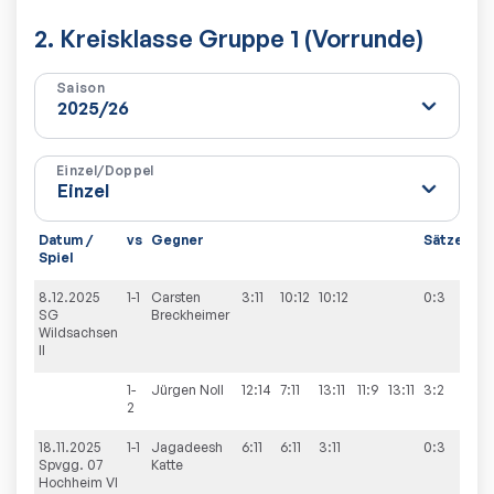
2. Kreisklasse Gruppe 1 (Vorrunde)
Saison
Einzel/Doppel
Datum /
vs
Gegner
Sätze
Spi
Spiel
8.12.2025
1-1
Carsten
3:11
10:12
10:12
0:3
1:9
SG
Breckheimer
Wildsachsen
II
1-
Jürgen
Noll
12:14
7:11
13:11
11:9
13:11
3:2
2
18.11.2025
1-1
Jagadeesh
6:11
6:11
3:11
0:3
1:9
Spvgg. 07
Katte
Hochheim VI