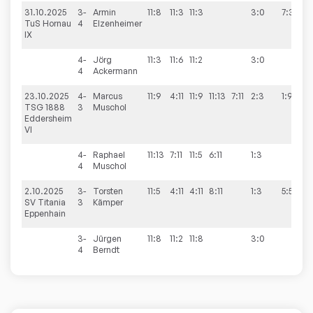
31.10.2025
3-
Armin
11:8
11:3
11:3
3:0
7:3
TuS Hornau
4
Elzenheimer
IX
4-
Jörg
11:3
11:6
11:2
3:0
4
Ackermann
23.10.2025
4-
Marcus
11:9
4:11
11:9
11:13
7:11
2:3
1:9
TSG 1888
3
Muschol
Eddersheim
VI
4-
Raphael
11:13
7:11
11:5
6:11
1:3
4
Muschol
2.10.2025
3-
Torsten
11:5
4:11
4:11
8:11
1:3
5:5
SV Titania
3
Kämper
Eppenhain
3-
Jürgen
11:8
11:2
11:8
3:0
4
Berndt