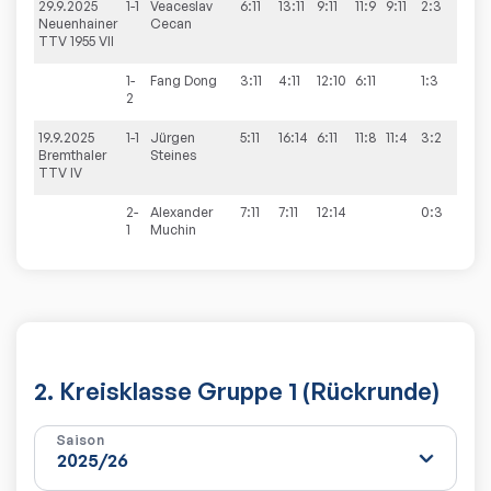
29.9.2025
1-1
Veaceslav
6:11
13:11
9:11
11:9
9:11
2:3
3:7
Neuenhainer
Cecan
TTV 1955 VII
1-
Fang
Dong
3:11
4:11
12:10
6:11
1:3
2
19.9.2025
1-1
Jürgen
5:11
16:14
6:11
11:8
11:4
3:2
6:4
Bremthaler
Steines
TTV IV
2-
Alexander
7:11
7:11
12:14
0:3
1
Muchin
2. Kreisklasse Gruppe 1 (Rückrunde)
Saison