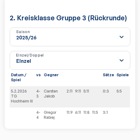
2. Kreisklasse Gruppe 3 (Rückrunde)
Saison
Einzel/Doppel
Datum /
vs
Gegner
Sätze
Spiele
Spiel
5.2.2026
4-
Carsten
2:11
9:11
5:11
0:3
5:5
TG
3
Jakob
Hochheim III
4-
Gregor
11:9
6:11
11:8
11:5
3:1
4
Rabiej