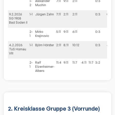
1-
Alexander
7:11
9:11
2:11
0:3
2
Muchin
9.2.2026
1-1
Jürgen
Zahn
7:11
2:11
2:11
0:3
0:10
SG 1908
Bad Soden II
2-
Mirko
5:11
9:11
6:11
0:3
1
Krajinovic
4.2.2026
1-1
Björn
Hörster
2:11
8:11
10:12
0:3
4:6
TuS Hornau
VIII
2-
Ralf
11:4
9:11
11:7
4:11
11:7
3:2
1
Elzenheimer-
Albers
2. Kreisklasse Gruppe 3 (Vorrunde)