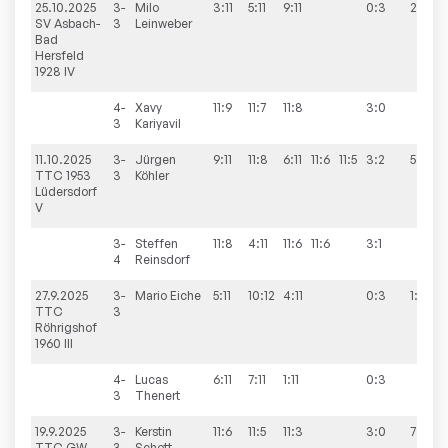
25.10.2025
3-
Milo
3:11
5:11
9:11
0:3
2:8
SV Asbach-
3
Leinweber
Bad
Hersfeld
1928 IV
4-
Xavy
11:9
11:7
11:8
3:0
3
Kariyavil
11.10.2025
3-
Jürgen
9:11
11:8
6:11
11:6
11:5
3:2
5:5
TTC 1953
3
Köhler
Lüdersdorf
V
3-
Steffen
11:8
4:11
11:6
11:6
3:1
4
Reinsdorf
27.9.2025
3-
Mario
Eiche
5:11
10:12
4:11
0:3
1:9
TTC
3
Röhrigshof
1960 III
4-
Lucas
6:11
7:11
1:11
0:3
3
Thenert
19.9.2025
3-
Kerstin
11:6
11:5
11:3
3:0
7:3
TTC GW
3
Schott