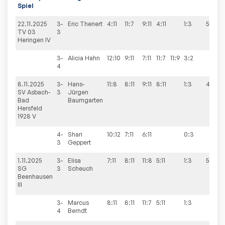
Spiel
22.11.2025
3-
Eric
Thenert
4:11
11:7
9:11
4:11
1:3
5:5
TV 03
3
Heringen IV
3-
Alicia
Hahn
12:10
9:11
7:11
11:7
11:9
3:2
4
8.11.2025
3-
Hans-
11:8
8:11
9:11
8:11
1:3
4:6
SV Asbach-
3
Jürgen
Bad
Baumgarten
Hersfeld
1928 V
4-
Shari
10:12
7:11
6:11
0:3
3
Geppert
1.11.2025
3-
Elisa
7:11
8:11
11:8
5:11
1:3
5:5
SG
3
Scheuch
Beenhausen
III
3-
Marcus
8:11
8:11
11:7
5:11
1:3
4
Berndt