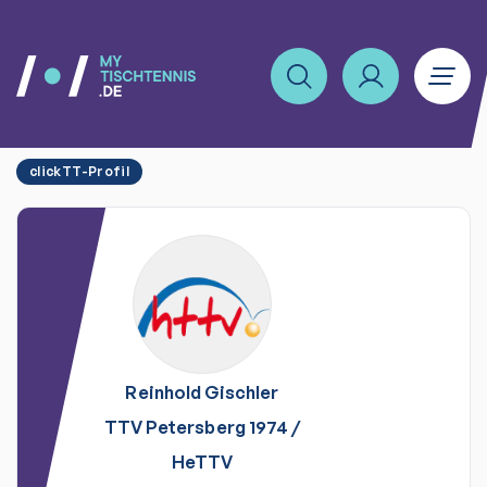
clickTT-Profil
Reinhold
Gischler
TTV Petersberg 1974
/
HeTTV