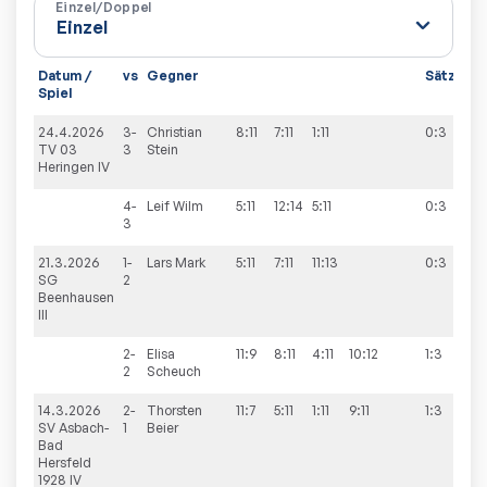
Einzel/Doppel
Datum /
vs
Gegner
Sätze
Sp
Spiel
24.4.2026
3-
Christian
8:11
7:11
1:11
0:3
0:
TV 03
3
Stein
Heringen IV
4-
Leif
Wilm
5:11
12:14
5:11
0:3
3
21.3.2026
1-
Lars
Mark
5:11
7:11
11:13
0:3
2:
SG
2
Beenhausen
III
2-
Elisa
11:9
8:11
4:11
10:12
1:3
2
Scheuch
14.3.2026
2-
Thorsten
11:7
5:11
1:11
9:11
1:3
1:
SV Asbach-
1
Beier
Bad
Hersfeld
1928 IV