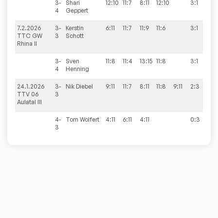
3-
Shari
12:10
11:7
8:11
12:10
3:1
4
Geppert
7.2.2026
3-
Kerstin
6:11
11:7
11:9
11:6
3:1
5:
TTC GW
3
Schott
Rhina II
3-
Sven
11:8
11:4
13:15
11:8
3:1
4
Henning
24.1.2026
3-
Nik
Diebel
9:11
11:7
8:11
11:8
9:11
2:3
1:
TTV 06
3
Aulatal III
4-
Tom
Wolfert
4:11
6:11
4:11
0:3
3