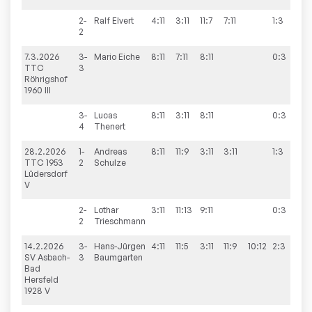
2-
Ralf
Elvert
4:11
3:11
11:7
7:11
1:3
2
7.3.2026
3-
Mario
Eiche
8:11
7:11
8:11
0:3
1:
TTC
3
Röhrigshof
1960 III
3-
Lucas
8:11
3:11
8:11
0:3
4
Thenert
28.2.2026
1-
Andreas
8:11
11:9
3:11
3:11
1:3
0:
TTC 1953
2
Schulze
Lüdersdorf
V
2-
Lothar
3:11
11:13
9:11
0:3
2
Trieschmann
14.2.2026
3-
Hans-Jürgen
4:11
11:5
3:11
11:9
10:12
2:3
2:
SV Asbach-
3
Baumgarten
Bad
Hersfeld
1928 V