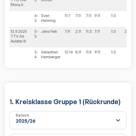
Rhina II
4-
Sven
11:7
7:11
7:11
9:11
1:3
3
Henning
13.9.2025
3-
Jens
Feik
7:11
2:11
11:3
7:11
1:3
2:8
TTV 06
3
Aulatal III
3-
Sebastian
12:14
8:11
11:5
9:11
1:3
4
Hamberger
1. Kreisklasse Gruppe 1 (Rückrunde)
Saison