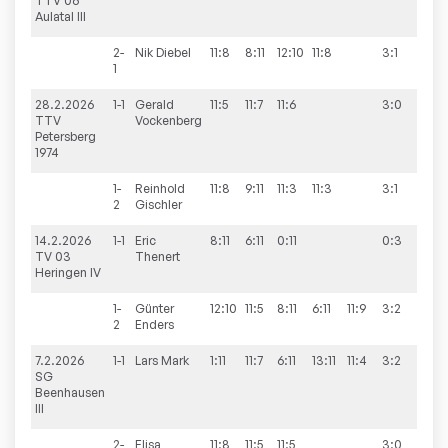
TTV 06
Aulatal III
2-
Nik
Diebel
11:8
8:11
12:10
11:8
3:1
1
28.2.2026
1-1
Gerald
11:5
11:7
11:6
3:0
10:
TTV
Vockenberg
Petersberg
1974
1-
Reinhold
11:8
9:11
11:3
11:3
3:1
2
Gischler
14.2.2026
1-1
Eric
8:11
6:11
0:11
0:3
3:7
TV 03
Thenert
Heringen IV
1-
Günter
12:10
11:5
8:11
6:11
11:9
3:2
2
Enders
7.2.2026
1-1
Lars
Mark
1:11
11:7
6:11
13:11
11:4
3:2
7:3
SG
Beenhausen
III
2-
Elisa
11:8
11:5
11:5
3:0