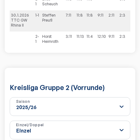
1
Scheuch
30.1.2026
1-1
Steffen
7:11
11:8
11:8
9:11
2:11
2:3
1:9
TTC GW
Preuß
Rhina II
2-
Horst
3:11
11:13
11:4
12:10
9:11
2:3
1
Heimroth
Kreisliga Gruppe 2 (Vorrunde)
Saison
Einzel/Doppel