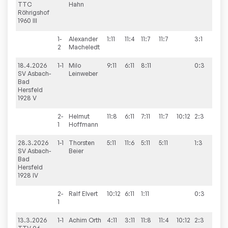
TTC
Hahn
Röhrigshof
1960 III
1-
Alexander
1:11
11:4
11:7
11:7
3:1
2
Macheledt
18.4.2026
1-1
Milo
9:11
6:11
8:11
0:3
2:8
SV Asbach-
Leinweber
Bad
Hersfeld
1928 V
2-
Helmut
11:8
6:11
7:11
11:7
10:12
2:3
1
Hoffmann
28.3.2026
1-1
Thorsten
5:11
11:6
5:11
5:11
1:3
2:8
SV Asbach-
Beier
Bad
Hersfeld
1928 IV
2-
Ralf
Elvert
10:12
6:11
1:11
0:3
1
13.3.2026
1-1
Achim
Orth
4:11
3:11
11:8
11:4
10:12
2:3
4:6