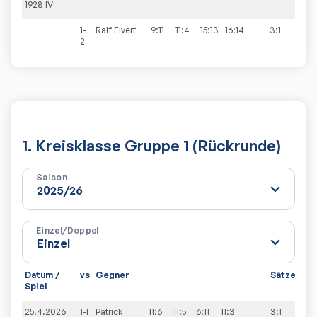
1928 IV
1-
Ralf
Elvert
9:11
11:4
15:13
16:14
3:1
2
1. Kreisklasse Gruppe 1 (Rückrunde)
Saison
Einzel/Doppel
Datum /
vs
Gegner
Sätze
Spi
Spiel
25.4.2026
1-1
Patrick
11:6
11:5
6:11
11:3
3:1
5:5