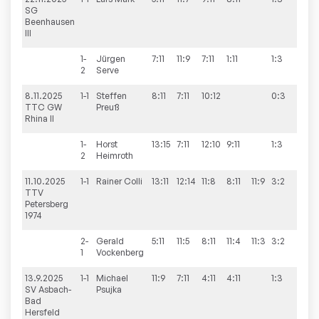
SG
Beenhausen
III
1-
Jürgen
7:11
11:9
7:11
1:11
1:3
2
Serve
8.11.2025
1-1
Steffen
8:11
7:11
10:12
0:3
4:6
TTC GW
Preuß
Rhina II
1-
Horst
13:15
7:11
12:10
9:11
1:3
2
Heimroth
11.10.2025
1-1
Rainer
Colli
13:11
12:14
11:8
8:11
11:9
3:2
5:5
TTV
Petersberg
1974
2-
Gerald
5:11
11:5
8:11
11:4
11:3
3:2
1
Vockenberg
13.9.2025
1-1
Michael
11:9
7:11
4:11
4:11
1:3
3:7
SV Asbach-
Psujka
Bad
Hersfeld