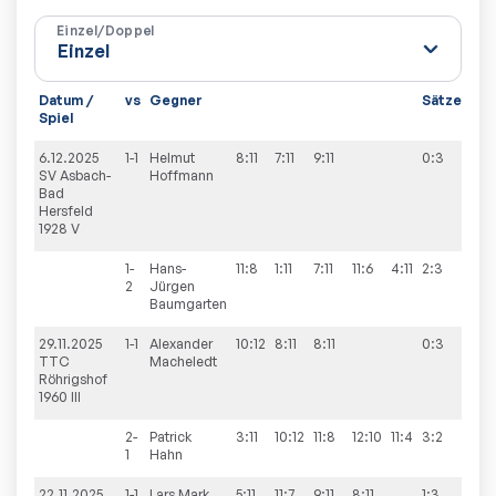
Einzel/Doppel
Datum /
vs
Gegner
Sätze
Spi
Spiel
6.12.2025
1-1
Helmut
8:11
7:11
9:11
0:3
6:4
SV Asbach-
Hoffmann
Bad
Hersfeld
1928 V
1-
Hans-
11:8
1:11
7:11
11:6
4:11
2:3
2
Jürgen
Baumgarten
29.11.2025
1-1
Alexander
10:12
8:11
8:11
0:3
4:6
TTC
Macheledt
Röhrigshof
1960 III
2-
Patrick
3:11
10:12
11:8
12:10
11:4
3:2
1
Hahn
22.11.2025
1-1
Lars
Mark
5:11
11:7
9:11
8:11
1:3
4:6