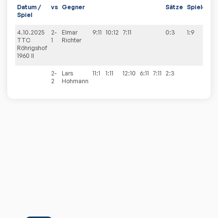
Datum /
vs
Gegner
Sätze
Spiele
Spiel
4.10.2025
2-
Elmar
9:11
10:12
7:11
0:3
1:9
TTC
1
Richter
Röhrigshof
1960 II
2-
Lars
11:1
1:11
12:10
6:11
7:11
2:3
2
Hohmann