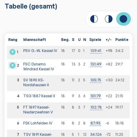
Tabelle
(gesamt)
Rang
Mannschaft
Beg.
S
U
N
Spiele
+/-
Punkte
PSV G.-W. Kassel IV
18
17
0
1
139
:
41
+98
34
:
2
1
FSC Dynamo
18
13
3
2
131
:
49
+82
29
:
7
2
Windrad Kassel IV
3
SV 1890 KS-
18
11
2
5
105
:
75
+30
24
:
12
Nordshausen II
4
TSG 1887 Kassel II
18
9
3
6
101
:
79
+22
21
:
15
5
FT 1897 Kassel-
18
8
3
7
102
:
78
+24
19
:
17
Niederzwehren V
6
FSK Lohfelden IV
18
8
2
8
87
:
93
-6
18
:
18
7
TSV 1891 Kassel-
18
5
1
12
54
:
126
-72
11
:
25