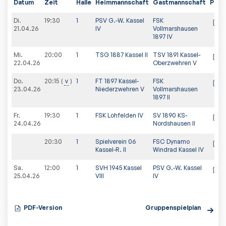
Datum
Zeit
Halle
Heimmannschaft
Gastmannschaft
PDF
Di.
19:30
1
PSV G.-W. Kassel
FSK
21.04.26
IV
Vollmarshausen
1897 IV
Mi.
20:00
1
TSG 1887 Kassel II
TSV 1891 Kassel-
22.04.26
Oberzwehren V
Do.
20:15
v
1
FT 1897 Kassel-
FSK
23.04.26
Niederzwehren V
Vollmarshausen
1897 II
Fr.
19:30
1
FSK Lohfelden IV
SV 1890 KS-
24.04.26
Nordshausen II
20:30
1
Spielverein 06
FSC Dynamo
Kassel-R. II
Windrad Kassel IV
Sa.
12:00
1
SVH 1945 Kassel
PSV G.-W. Kassel
25.04.26
VIII
IV
PDF-Version
Gruppenspielplan