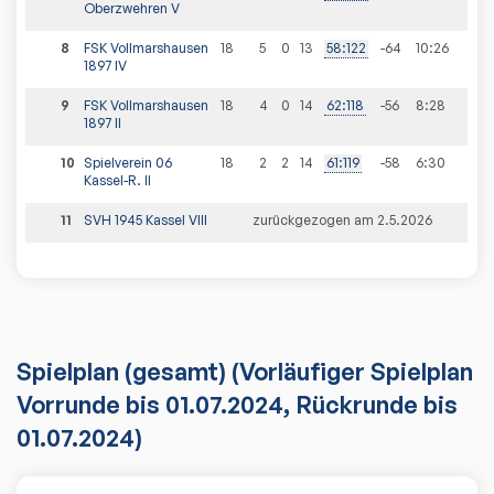
Oberzwehren V
8
FSK Vollmarshausen
18
5
0
13
58
:
122
-64
10
:
26
1897 IV
9
FSK Vollmarshausen
18
4
0
14
62
:
118
-56
8
:
28
1897 II
10
Spielverein 06
18
2
2
14
61
:
119
-58
6
:
30
Kassel-R. II
11
SVH 1945 Kassel VIII
zurückgezogen am 2.5.2026
Spielplan
(gesamt)
(Vorläufiger Spielplan
Vorrunde bis 01.07.2024, Rückrunde bis
01.07.2024)