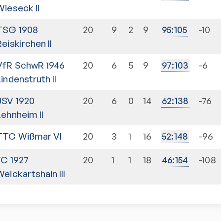
Wieseck II
TSG 1908
20
9
2
9
-10
95
:
105
Reiskirchen II
VfR SchwR 1946
20
6
5
9
-6
97
:
103
Lindenstruth II
JSV 1920
20
6
0
14
-76
62
:
138
Lehnheim II
TTC Wißmar VI
20
3
1
16
-96
52
:
148
FC 1927
20
1
1
18
-108
46
:
154
Weickartshain III