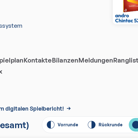
ssystem
ielplan
Kontakte
Bilanzen
Meldungen
Ranglis
x
m digitalen Spielbericht!
esamt)
Vorrunde
Rückrunde