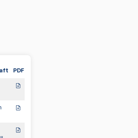
aft
PDF
Spiele
9:1
n
8:2
10:0
II