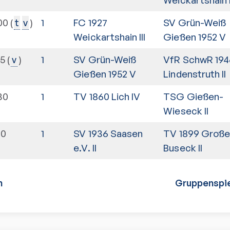
00
1
FC 1927
SV Grün-Weiß
t
v
Weickartshain III
Gießen 1952 V
15
1
SV Grün-Weiß
VfR SchwR 194
v
Gießen 1952 V
Lindenstruth II
30
1
TV 1860 Lich IV
TSG Gießen-
Wieseck II
30
1
SV 1936 Saasen
TV 1899 Große
e.V. II
Buseck II
n
Gruppenspie