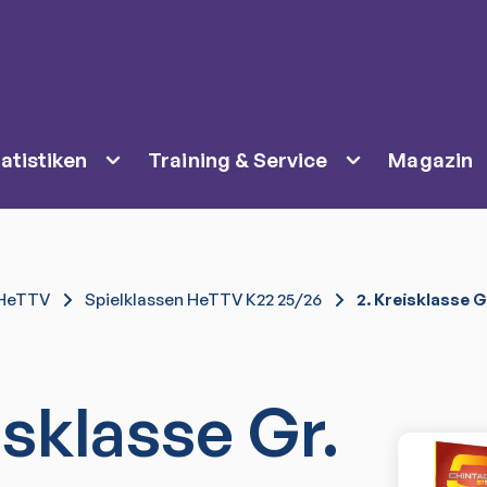
atistiken
Training & Service
Magazin
HeTTV
Spielklassen HeTTV K22 25/26
2. Kreisklasse G
isklasse Gr.