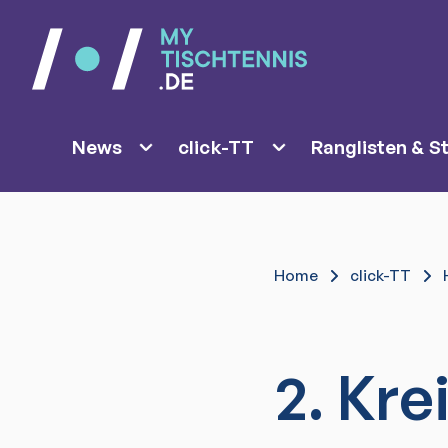
News
click-TT
Ranglisten & St
Home
click-TT
2. Kre