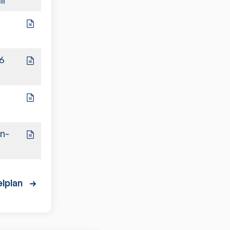
3:7
6
9:1
4:6
n-
5:5
lplan