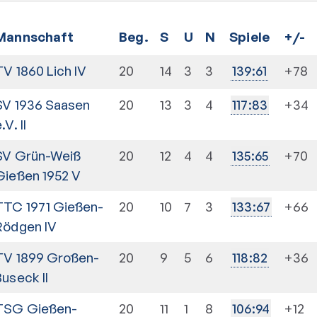
Mannschaft
Beg.
S
U
N
Spiele
+/-
TV 1860 Lich IV
20
14
3
3
+78
139
:
61
SV 1936 Saasen
20
13
3
4
+34
117
:
83
.V. II
SV Grün-Weiß
20
12
4
4
+70
135
:
65
Gießen 1952 V
TTC 1971 Gießen-
20
10
7
3
+66
133
:
67
Rödgen IV
TV 1899 Großen-
20
9
5
6
+36
118
:
82
Buseck II
TSG Gießen-
20
11
1
8
+12
106
:
94