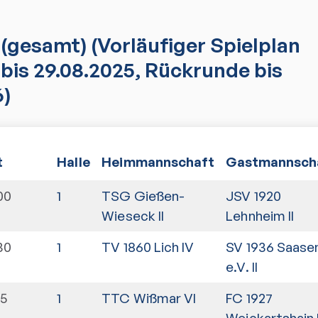
(gesamt)
(Vorläufiger Spielplan
bis 29.08.2025, Rückrunde bis
6)
t
Halle
Heimmannschaft
Gastmannsch
00
1
TSG Gießen-
JSV 1920
Wieseck II
Lehnheim II
30
1
TV 1860 Lich IV
SV 1936 Saase
e.V. II
15
1
TTC Wißmar VI
FC 1927
Weickartshain I