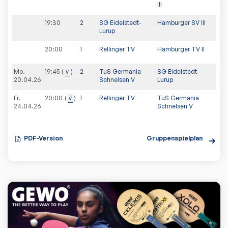
III
19:30
2
SG Eidelstedt-
Hamburger SV III
Lurup
20:00
1
Rellinger TV
Hamburger TV II
Mo.
19:45
v
2
TuS Germania
SG Eidelstedt-
20.04.26
Schnelsen V
Lurup
Fr.
20:00
v
1
Rellinger TV
TuS Germania
24.04.26
Schnelsen V
PDF-Version
Gruppenspielplan