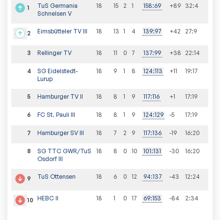
TuS Germania
18
15
2
1
158
:
69
+89
32
:
4
1
Schnelsen V
Eimsbütteler TV III
18
13
1
4
139
:
97
+42
27
:
9
2
3
Rellinger TV
18
11
0
7
137
:
99
+38
22
:
14
4
SG Eidelstedt-
18
9
1
8
124
:
113
+11
19
:
17
Lurup
5
Hamburger TV II
18
8
1
9
117
:
116
+1
17
:
19
6
FC St. Pauli III
18
8
1
9
124
:
129
-5
17
:
19
7
Hamburger SV III
18
7
2
9
117
:
136
-19
16
:
20
8
SG TTC GWR/TuS
18
8
0
10
101
:
131
-30
16
:
20
Osdorf III
TuS Ottensen
18
6
0
12
94
:
137
-43
12
:
24
9
HEBC II
18
1
0
17
69
:
153
-84
2
:
34
10