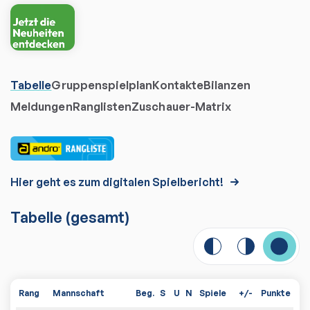
Tabelle
Gruppenspielplan
Kontakte
Bilanzen
Meldungen
Ranglisten
Zuschauer-Matrix
Hier geht es zum digitalen Spielbericht!
Tabelle
(gesamt)
Rang
Mannschaft
Beg.
S
U
N
Spiele
+/-
Punkte