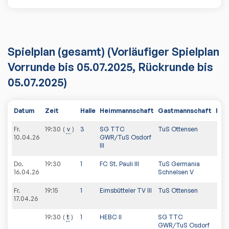
Spielplan
(gesamt)
(Vorläufiger Spielplan
Vorrunde bis 05.07.2025, Rückrunde bis
05.07.2025)
Datum
Zeit
Halle
Heimmannschaft
Gastmannschaft
PDF
Fr.
19:30
v
3
SG TTC
TuS Ottensen
10.04.26
GWR/TuS Osdorf
III
Do.
19:30
1
FC St. Pauli III
TuS Germania
16.04.26
Schnelsen V
Fr.
19:15
1
Eimsbütteler TV III
TuS Ottensen
17.04.26
19:30
t
1
HEBC II
SG TTC
GWR/TuS Osdorf