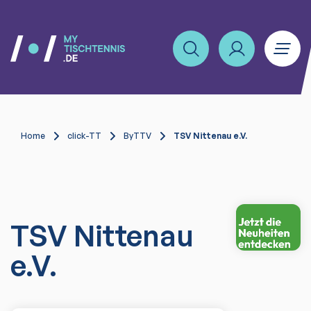
Home
click-TT
ByTTV
TSV Nittenau e.V.
TSV Nittenau
e.V.