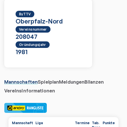
ByTTV
Oberpfalz-Nord
Vereinsnummer
208047
Gründungsjahr
1981
Mannschaften
Spielplan
Meldungen
Bilanzen
Vereinsinformationen
Mannschaft
Liga
Termine
Tab.
Punkte