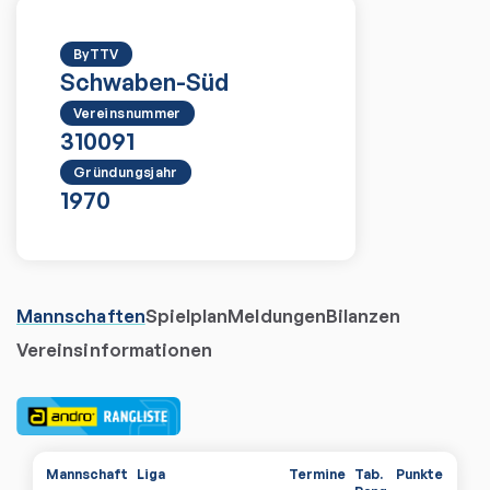
ByTTV
Schwaben-Süd
Vereinsnummer
310091
Gründungsjahr
1970
Mannschaften
Spielplan
Meldungen
Bilanzen
Vereinsinformationen
Mannschaft
Liga
Termine
Tab.
Punkte