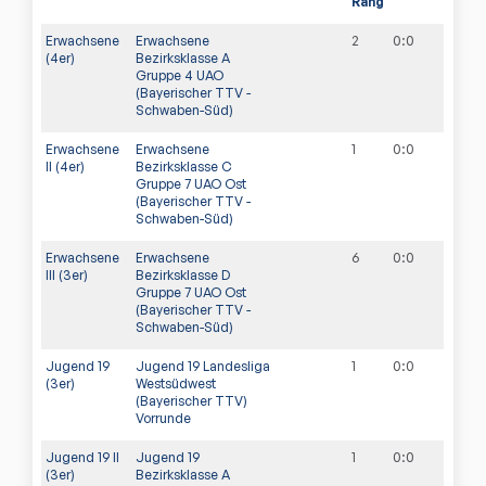
Rang
Erwachsene
Erwachsene
2
0
:
0
(4er)
Bezirksklasse A
Gruppe 4 UAO
(Bayerischer TTV -
Schwaben-Süd)
Erwachsene
Erwachsene
1
0
:
0
II (4er)
Bezirksklasse C
Gruppe 7 UAO Ost
(Bayerischer TTV -
Schwaben-Süd)
Erwachsene
Erwachsene
6
0
:
0
III (3er)
Bezirksklasse D
Gruppe 7 UAO Ost
(Bayerischer TTV -
Schwaben-Süd)
Jugend 19
Jugend 19 Landesliga
1
0
:
0
(3er)
Westsüdwest
(Bayerischer TTV)
Vorrunde
Jugend 19 II
Jugend 19
1
0
:
0
(3er)
Bezirksklasse A