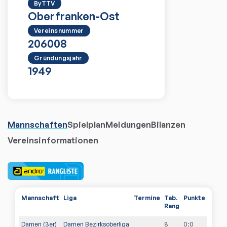
ByTTV
Oberfranken-Ost
Vereinsnummer
206008
Gründungsjahr
1949
Mannschaften
Spielplan
Meldungen
Bilanzen
Vereinsinformationen
Mannschaft
Liga
Termine
Tab.
Punkte
Rang
Damen (3er)
Damen Bezirksoberliga
8
0
:
0