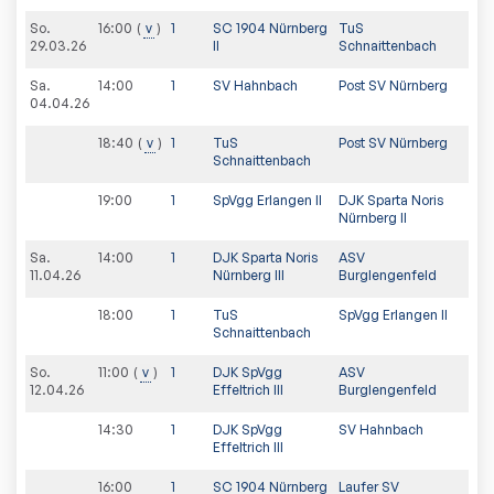
So.
16:00
v
1
SC 1904 Nürnberg
TuS
29.03.26
II
Schnaittenbach
Sa.
14:00
1
SV Hahnbach
Post SV Nürnberg
04.04.26
18:40
v
1
TuS
Post SV Nürnberg
Schnaittenbach
19:00
1
SpVgg Erlangen II
DJK Sparta Noris
Nürnberg II
Sa.
14:00
1
DJK Sparta Noris
ASV
11.04.26
Nürnberg III
Burglengenfeld
18:00
1
TuS
SpVgg Erlangen II
Schnaittenbach
So.
11:00
v
1
DJK SpVgg
ASV
12.04.26
Effeltrich III
Burglengenfeld
14:30
1
DJK SpVgg
SV Hahnbach
Effeltrich III
16:00
1
SC 1904 Nürnberg
Laufer SV