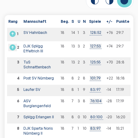
Rang
Mannschaft
Beg.
S
U
N
Spiele
+/-
Punkte
SV Hahnbach
18
14
1
3
128
:
52
+76
29
:
7
1
DJK SpVgg
18
13
3
2
127
:
53
+74
29
:
7
2
Effeltrich III
3
TuS
18
13
2
3
125
:
55
+70
28
:
8
Schnaittenbach
4
Post SV Nürnberg
18
8
2
8
101
:
79
+22
18
:
18
5
Laufer SV
18
8
1
9
83
:
97
-14
17
:
19
6
ASV
18
7
3
8
76
:
104
-28
17
:
19
Burglengenfeld
7
SpVgg Erlangen II
18
8
0
10
80
:
100
-20
16
:
20
8
DJK Sparta Noris
18
7
1
10
83
:
97
-14
15
:
21
Nürnberg II