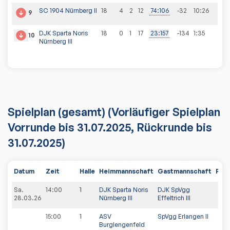
SC 1904 Nürnberg II
18
4
2
12
74
:
106
-32
10
:
26
9
DJK Sparta Noris
18
0
1
17
23
:
157
-134
1
:
35
10
Nürnberg III
Spielplan
(gesamt)
(Vorläufiger Spielplan
Vorrunde bis 31.07.2025, Rückrunde bis
31.07.2025)
Datum
Zeit
Halle
Heimmannschaft
Gastmannschaft
PDF
Sa.
14:00
1
DJK Sparta Noris
DJK SpVgg
28.03.26
Nürnberg III
Effeltrich III
15:00
1
ASV
SpVgg Erlangen II
Burglengenfeld