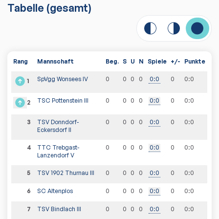
Tabelle
(gesamt)
Rang
Mannschaft
Beg.
S
U
N
Spiele
+/-
Punkte
SpVgg Wonsees IV
0
0
0
0
0
:
0
0
0
:
0
1
TSC Pottenstein III
0
0
0
0
0
:
0
0
0
:
0
2
3
TSV Donndorf-
0
0
0
0
0
:
0
0
0
:
0
Eckersdorf II
4
TTC Trebgast-
0
0
0
0
0
:
0
0
0
:
0
Lanzendorf V
5
TSV 1902 Thurnau III
0
0
0
0
0
:
0
0
0
:
0
6
SC Altenplos
0
0
0
0
0
:
0
0
0
:
0
7
TSV Bindlach III
0
0
0
0
0
:
0
0
0
:
0