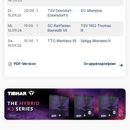
14.09.26
Di.
20:00
1
TSV Donndorf-
SC Altenplos
15.09.26
Eckersdorf II
Mi.
19:00
1
SC Raiffeisen
TSV 1902 Thurnau
16.09.26
Bayreuth VII
III
Sa.
10:30
1
TTC Mainleus VII
SpVgg Wonsees IV
19.09.26
PDF-Version
Gruppenspielplan