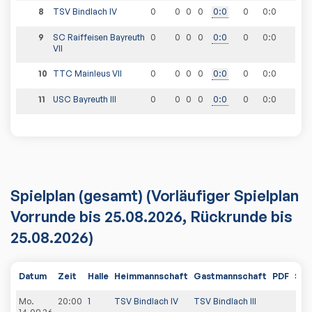
8
TSV Bindlach IV
0
0
0
0
0
:
0
0
0
:
0
9
SC Raiffeisen Bayreuth
0
0
0
0
0
:
0
0
0
:
0
VII
10
TTC Mainleus VII
0
0
0
0
0
:
0
0
0
:
0
11
USC Bayreuth III
0
0
0
0
0
:
0
0
0
:
0
Spielplan
(gesamt)
(Vorläufiger Spielplan
Vorrunde bis 25.08.2026, Rückrunde bis
25.08.2026)
Datum
Zeit
Halle
Heimmannschaft
Gastmannschaft
PDF
Spi
Mo.
20:00
1
TSV Bindlach IV
TSV Bindlach III