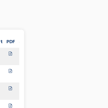
t
PDF
Spiele
I
2:8
2:8
7:3
6:4