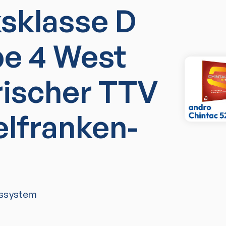
ksklasse D
e 4 West
rischer TTV
elfranken-
ssystem