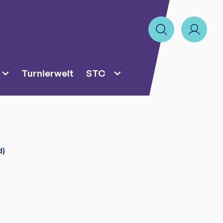
Turnierwelt
STC
d)