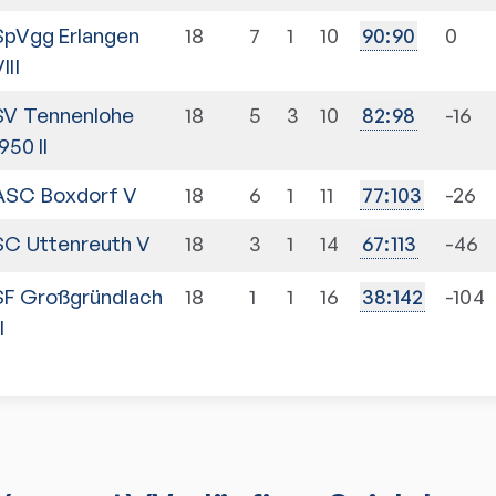
SpVgg Erlangen
18
7
1
10
0
90
:
90
III
SV Tennenlohe
18
5
3
10
-16
82
:
98
950 II
ASC Boxdorf V
18
6
1
11
-26
77
:
103
SC Uttenreuth V
18
3
1
14
-46
67
:
113
SF Großgründlach
18
1
1
16
-104
38
:
142
II