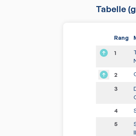
Tabelle
(g
Rang
1
2
3
4
5
I