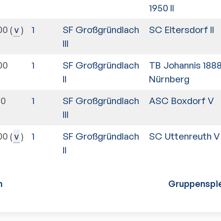
1950 II
00
1
SF Großgründlach
SC Eltersdorf II
v
III
00
1
SF Großgründlach
TB Johannis 188
II
Nürnberg
30
1
SF Großgründlach
ASC Boxdorf V
III
00
1
SF Großgründlach
SC Uttenreuth V
v
II
n
Gruppenspie