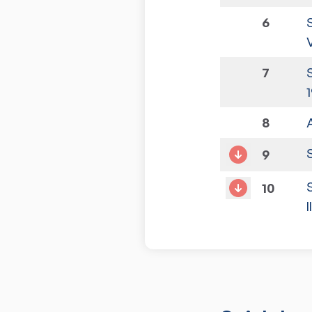
6
V
7
1
8
9
10
I