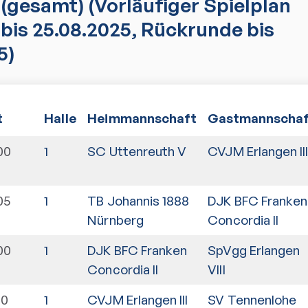
(gesamt)
(Vorläufiger Spielplan
bis 25.08.2025, Rückrunde bis
5)
t
Halle
Heimmannschaft
Gastmannschaf
00
1
SC Uttenreuth V
CVJM Erlangen II
05
1
TB Johannis 1888
DJK BFC Franken
Nürnberg
Concordia II
00
1
DJK BFC Franken
SpVgg Erlangen
Concordia II
VIII
00
1
CVJM Erlangen III
SV Tennenlohe