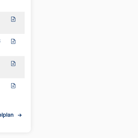
0:10
8
7:3
4:6
6:4
lplan