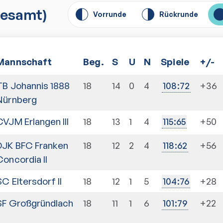
esamt)
Vorrunde
Rückrunde
Mannschaft
Beg.
S
U
N
Spiele
+/-
TB Johannis 1888
18
14
0
4
+36
108
:
72
Nürnberg
CVJM Erlangen III
18
13
1
4
+50
115
:
65
DJK BFC Franken
18
12
2
4
+56
118
:
62
Concordia II
SC Eltersdorf II
18
12
1
5
+28
104
:
76
SF Großgründlach
18
11
1
6
+22
101
:
79
I