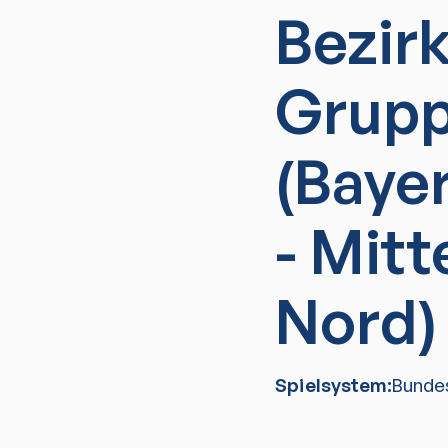
Bezir
Grupp
(Baye
- Mitt
Nord)
Spielsystem:
Bunde