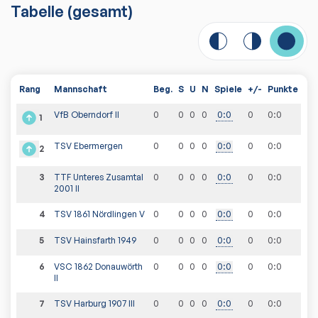
Tabelle
(gesamt)
Rang
Mannschaft
Beg.
S
U
N
Spiele
+/-
Punkte
VfB Oberndorf II
0
0
0
0
0
:
0
0
0
:
0
1
TSV Ebermergen
0
0
0
0
0
:
0
0
0
:
0
2
3
TTF Unteres Zusamtal
0
0
0
0
0
:
0
0
0
:
0
2001 II
4
TSV 1861 Nördlingen V
0
0
0
0
0
:
0
0
0
:
0
5
TSV Hainsfarth 1949
0
0
0
0
0
:
0
0
0
:
0
6
VSC 1862 Donauwörth
0
0
0
0
0
:
0
0
0
:
0
II
7
TSV Harburg 1907 III
0
0
0
0
0
:
0
0
0
:
0