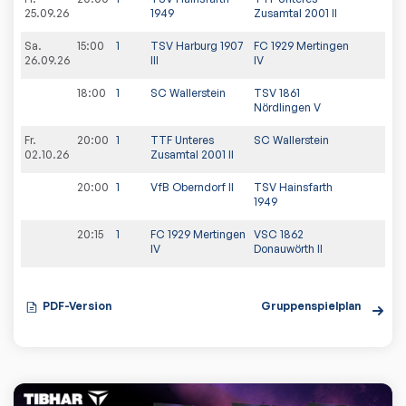
25.09.26
1949
Zusamtal 2001 II
Sa.
15:00
1
TSV Harburg 1907
FC 1929 Mertingen
26.09.26
III
IV
18:00
1
SC Wallerstein
TSV 1861
Nördlingen V
Fr.
20:00
1
TTF Unteres
SC Wallerstein
02.10.26
Zusamtal 2001 II
20:00
1
VfB Oberndorf II
TSV Hainsfarth
1949
20:15
1
FC 1929 Mertingen
VSC 1862
IV
Donauwörth II
PDF-Version
Gruppenspielplan