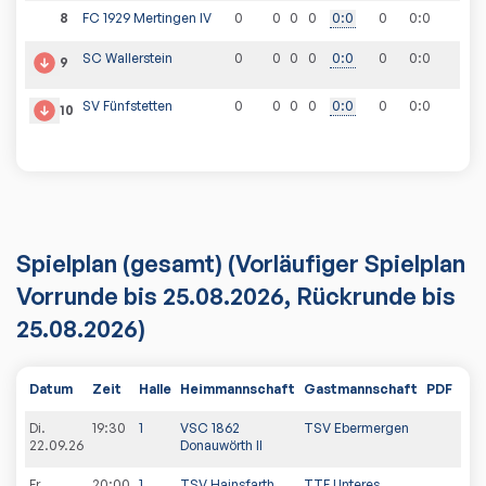
8
FC 1929 Mertingen IV
0
0
0
0
0
:
0
0
0
:
0
SC Wallerstein
0
0
0
0
0
:
0
0
0
:
0
9
SV Fünfstetten
0
0
0
0
0
:
0
0
0
:
0
10
Spielplan
(gesamt)
(Vorläufiger Spielplan
Vorrunde bis 25.08.2026, Rückrunde bis
25.08.2026)
Datum
Zeit
Halle
Heimmannschaft
Gastmannschaft
PDF
Spi
Di.
19:30
1
VSC 1862
TSV Ebermergen
22.09.26
Donauwörth II
Fr.
20:00
1
TSV Hainsfarth
TTF Unteres