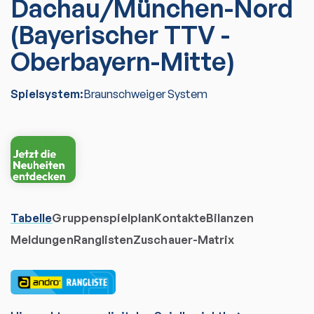
Dachau/München-Nord
(Bayerischer TTV -
Oberbayern-Mitte)
Spielsystem:
Braunschweiger System
Tabelle
Gruppenspielplan
Kontakte
Bilanzen
Meldungen
Ranglisten
Zuschauer-Matrix