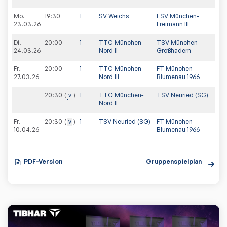
Mo.
19:30
1
SV Weichs
ESV München-
23.03.26
Freimann III
Di.
20:00
1
TTC München-
TSV München-
24.03.26
Nord II
Großhadern
Fr.
20:00
1
TTC München-
FT München-
27.03.26
Nord III
Blumenau 1966
20:30
v
1
TTC München-
TSV Neuried (SG)
Nord II
Fr.
20:30
v
1
TSV Neuried (SG)
FT München-
10.04.26
Blumenau 1966
PDF-Version
Gruppenspielplan