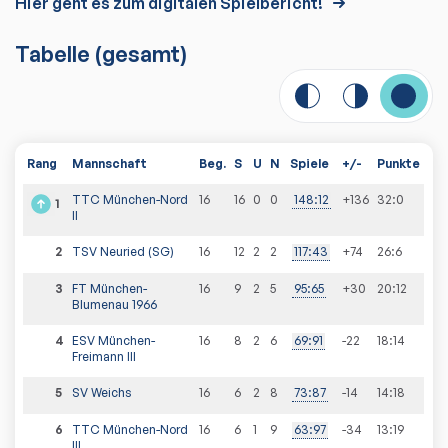
Hier geht es zum digitalen Spielbericht!
Tabelle
(gesamt)
Rang
Mannschaft
Beg.
S
U
N
Spiele
+/-
Punkte
TTC München-Nord
16
16
0
0
148
:
12
+136
32
:
0
1
II
2
TSV Neuried (SG)
16
12
2
2
117
:
43
+74
26
:
6
3
FT München-
16
9
2
5
95
:
65
+30
20
:
12
Blumenau 1966
4
ESV München-
16
8
2
6
69
:
91
-22
18
:
14
Freimann III
5
SV Weichs
16
6
2
8
73
:
87
-14
14
:
18
6
TTC München-Nord
16
6
1
9
63
:
97
-34
13
:
19
III