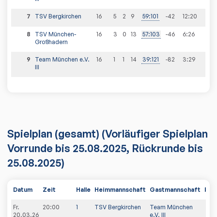
7
TSV Bergkirchen
16
5
2
9
59
:
101
-42
12
:
20
8
TSV München-
16
3
0
13
57
:
103
-46
6
:
26
Großhadern
9
Team München e.V.
16
1
1
14
39
:
121
-82
3
:
29
III
Spielplan
(gesamt)
(Vorläufiger Spielplan
Vorrunde bis 25.08.2025, Rückrunde bis
25.08.2025)
Datum
Zeit
Halle
Heimmannschaft
Gastmannschaft
PDF
Fr.
20:00
1
TSV Bergkirchen
Team München
20.03.26
e.V. III