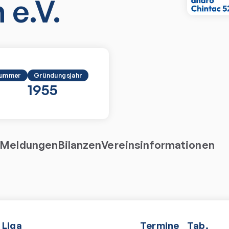
 e.V.
nummer
Gründungsjahr
1955
Meldungen
Bilanzen
Vereinsinformationen
Liga
Termine
Tab.