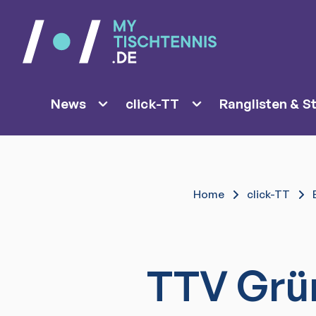
News
click-TT
Ranglisten & St
Home
click-TT
TTV Grü