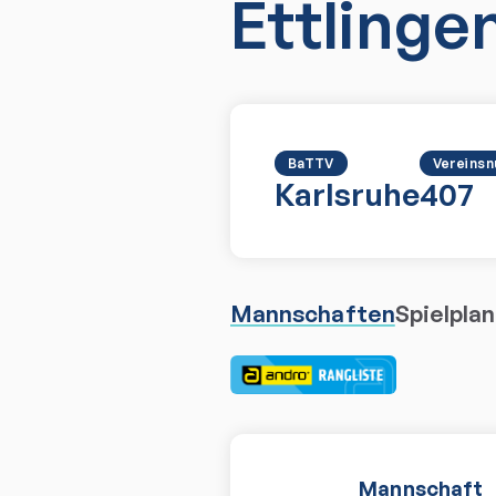
Ettlingen
BaTTV
Vereins
Karlsruhe
407
Mannschaften
Spielplan
Mannschaft