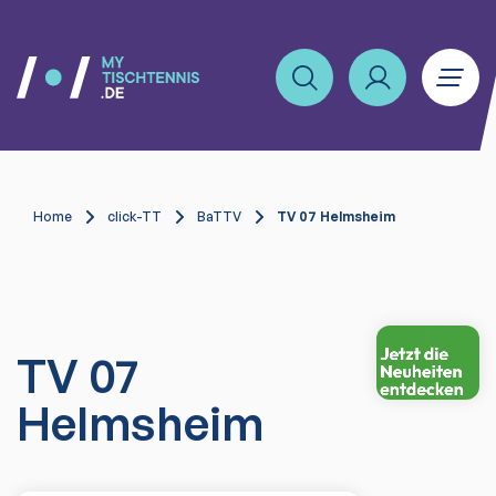
Home
click-TT
BaTTV
TV 07 Helmsheim
TV 07
Helmsheim