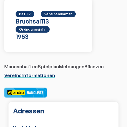
BaTTV
Vereinsnummer
Bruchsal
113
Gründungsjahr
1953
Mannschaften
Spielplan
Meldungen
Bilanzen
Vereinsinformationen
Adressen