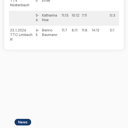
TTV
5
Eifler
Nüstenbach
5-
Katharina
11:13
10:12
7:11
0:3
6
Noe
23.1.2026
6-
Benno
11:7
8:11
11:8
14:12
3:1
9:2
TTC Limbach
5
Baumann
III
News