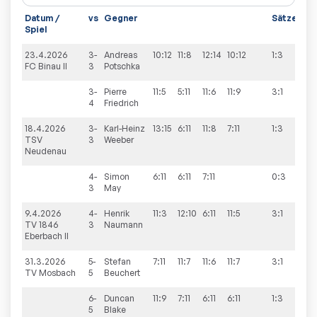
Datum /
vs
Gegner
Sätze
Spi
Spiel
23.4.2026
3-
Andreas
10:12
11:8
12:14
10:12
1:3
9:4
FC Binau II
3
Potschka
3-
Pierre
11:5
5:11
11:6
11:9
3:1
4
Friedrich
18.4.2026
3-
Karl-Heinz
13:15
6:11
11:8
7:11
1:3
3:9
TSV
3
Weeber
Neudenau
4-
Simon
6:11
6:11
7:11
0:3
3
May
9.4.2026
4-
Henrik
11:3
12:10
6:11
11:5
3:1
2:9
TV 1846
3
Naumann
Eberbach II
31.3.2026
5-
Stefan
7:11
11:7
11:6
11:7
3:1
9:5
TV Mosbach
5
Beuchert
6-
Duncan
11:9
7:11
6:11
6:11
1:3
5
Blake