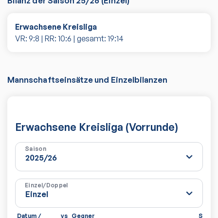
Bilanz der Saison
25/26
(
Einzel
)
Erwachsene Kreisliga
VR:
9
:
8
| RR:
10
:
6
| gesamt:
19
:
14
Mannschaftseinsätze und Einzelbilanzen
Erwachsene Kreisliga (Vorrunde)
Saison
Einzel/Doppel
Datum /
vs
Gegner
Sätze