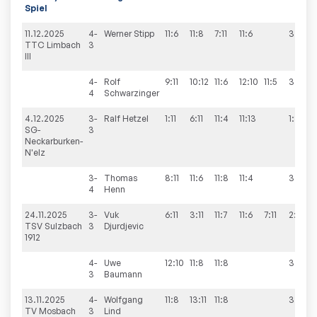
Spiel
11.12.2025
4-
Werner
Stipp
11:6
11:8
7:11
11:6
3:1
TTC Limbach
3
III
4-
Rolf
9:11
10:12
11:6
12:10
11:5
3:2
4
Schwarzinger
4.12.2025
3-
Ralf
Hetzel
1:11
6:11
11:4
11:13
1:3
SG-
3
Neckarburken-
N'elz
3-
Thomas
8:11
11:6
11:8
11:4
3:1
4
Henn
24.11.2025
3-
Vuk
6:11
3:11
11:7
11:6
7:11
2:3
TSV Sulzbach
3
Djurdjevic
1912
4-
Uwe
12:10
11:8
11:8
3:0
3
Baumann
13.11.2025
4-
Wolfgang
11:8
13:11
11:8
3:0
TV Mosbach
3
Lind