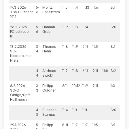
19.3.2026
5-
Moritz
11:5
11:4
11:13
11:6
3:1
9:2
TSV Sulzbach
6
Schaffrath
1912
26.2.2026
5-
Hannah
11:9
11:8
11:4
3:0
4:9
FC Lohrbach
6
Grab
III
13.2.2026
3-
Thomas
11:8
11:9
9:11
11:5
3:1
9:4
SG-
4
Henn
Neckarburken-
N'elz
4-
Andreas
11:7
11:8
6:11
9:11
11:8
3:2
4
Zwickl
6.2.2026
3-
Philipp
6:11
10:12
11:9
9:11
1:3
9:4
SG-G
3
Guldner
Obrigh/Spfr
Haßmersh II
4-
Susanne
11:4
11:1
11:1
3:0
3
Stumpp
29.1.2026
5-
Philipp
8:11
11:7
11:7
11:5
3:1
6:9