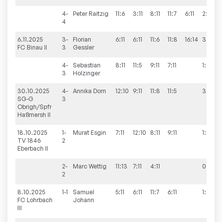
4-
Peter
Raitzig
11:6
3:11
8:11
11:7
6:11
2:3
4
6.11.2025
3-
Florian
6:11
6:11
11:6
11:8
16:14
3:2
FC Binau II
3
Gessler
4-
Sebastian
8:11
11:5
9:11
7:11
1:3
3
Holzinger
30.10.2025
4-
Annika
Dorn
12:10
9:11
11:8
11:5
3:1
SG-G
3
Obrigh/Spfr
Haßmersh II
18.10.2025
1-
Murat
Esgin
7:11
12:10
8:11
9:11
1:3
TV 1846
2
Eberbach II
2-
Marc
Wettig
11:13
7:11
4:11
0:3
2
8.10.2025
1-1
Samuel
5:11
6:11
11:7
6:11
1:3
FC Lohrbach
Johann
III