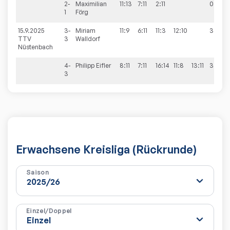
2-
Maximilian
11:13
7:11
2:11
0:3
1
Förg
15.9.2025
3-
Miriam
11:9
6:11
11:3
12:10
3:1
TTV
3
Walldorf
Nüstenbach
4-
Philipp
Eifler
8:11
7:11
16:14
11:8
13:11
3:2
3
Erwachsene Kreisliga (Rückrunde)
Saison
Einzel/Doppel