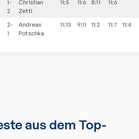
1-
Christian
11:5
11:6
8:11
11:6
2
Zettl
2-
Andreas
11:13
9:11
11:2
11:7
11:4
1
Potschka
ste aus dem Top-