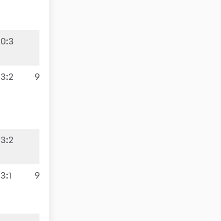
0:3
3:2
9:3
3:2
3:1
9:1