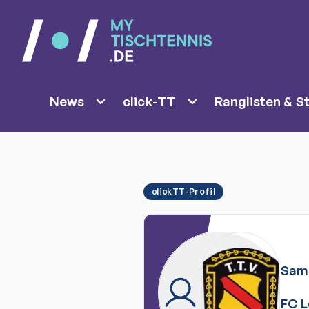
News
click-TT
Ranglisten & St
clickTT-Profil
Sam
FC 