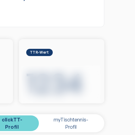
TTR-Wert
1234
clickTT-
myTischtennis-
Profil
Profil