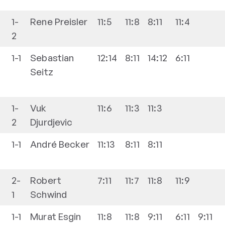
1-
Rene
Preisler
11:5
11:8
8:11
11:4
2
1-1
Sebastian
12:14
8:11
14:12
6:11
Seitz
1-
Vuk
11:6
11:3
11:3
2
Djurdjevic
1-1
André
Becker
11:13
8:11
8:11
2-
Robert
7:11
11:7
11:8
11:9
1
Schwind
1-1
Murat
Esgin
11:8
11:8
9:11
6:11
9:11