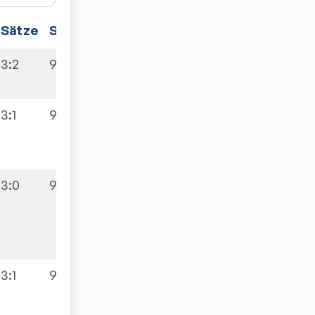
Sätze
Spiele
3:2
9:0
3:1
9:0
3:0
9:0
3:1
9:6