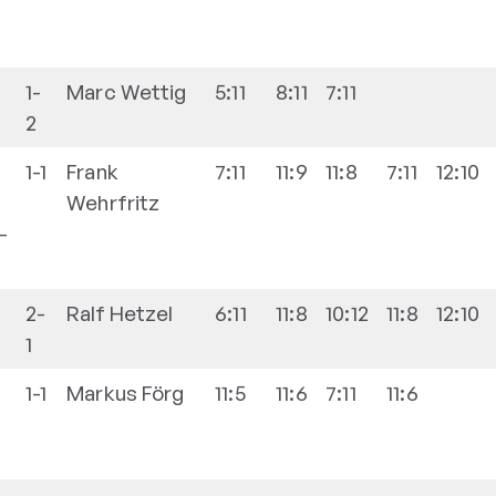
1-
Marc
Wettig
5:11
8:11
7:11
2
1-1
Frank
7:11
11:9
11:8
7:11
12:10
Wehrfritz
-
2-
Ralf
Hetzel
6:11
11:8
10:12
11:8
12:10
1
1-1
Markus
Förg
11:5
11:6
7:11
11:6
-