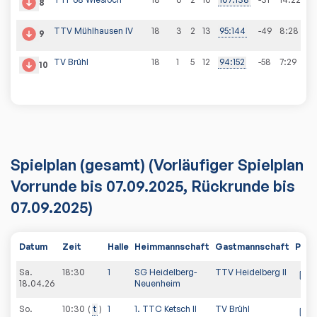
8
TTV Mühlhausen IV
18
3
2
13
95
:
144
-49
8
:
28
9
TV Brühl
18
1
5
12
94
:
152
-58
7
:
29
10
Spielplan
(gesamt)
(Vorläufiger Spielplan
Vorrunde bis 07.09.2025, Rückrunde bis
07.09.2025)
Datum
Zeit
Halle
Heimmannschaft
Gastmannschaft
PDF
Sa.
18:30
1
SG Heidelberg-
TTV Heidelberg II
18.04.26
Neuenheim
So.
10:30
t
1
1. TTC Ketsch II
TV Brühl