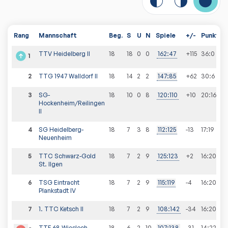
Rang
Mannschaft
Beg.
S
U
N
Spiele
+/-
Punkte
TTV Heidelberg II
18
18
0
0
162
:
47
+115
36
:
0
1
2
TTG 1947 Walldorf II
18
14
2
2
147
:
85
+62
30
:
6
3
SG-
18
10
0
8
120
:
110
+10
20
:
16
Hockenheim/Reilingen
II
4
SG Heidelberg-
18
7
3
8
112
:
125
-13
17
:
19
Neuenheim
5
TTC Schwarz-Gold
18
7
2
9
125
:
123
+2
16
:
20
St. Ilgen
6
TSG Eintracht
18
7
2
9
115
:
119
-4
16
:
20
Plankstadt IV
7
1. TTC Ketsch II
18
7
2
9
108
:
142
-34
16
:
20
TTF 68 Wiesloch
18
6
2
10
107
:
138
-31
14
:
22