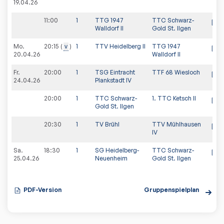
19.04.26
11:00
1
TTG 1947
TTC Schwarz-
Walldorf II
Gold St. Ilgen
Mo.
20:15
v
1
TTV Heidelberg II
TTG 1947
20.04.26
Walldorf II
Fr.
20:00
1
TSG Eintracht
TTF 68 Wiesloch
24.04.26
Plankstadt IV
20:00
1
TTC Schwarz-
1. TTC Ketsch II
Gold St. Ilgen
20:30
1
TV Brühl
TTV Mühlhausen
IV
Sa.
18:30
1
SG Heidelberg-
TTC Schwarz-
25.04.26
Neuenheim
Gold St. Ilgen
PDF-Version
Gruppenspielplan