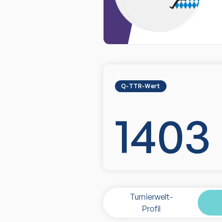
Q-TTR-Wert
1403
Turnierwelt-
Profil