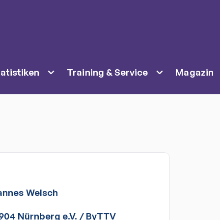
atistiken
Training & Service
Magazin
annes
Welsch
904 Nürnberg e.V.
/
ByTTV