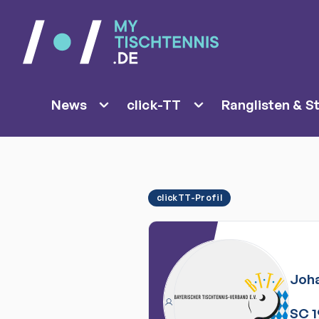
News
click-TT
Ranglisten & St
clickTT-Profil
Joh
SC 1