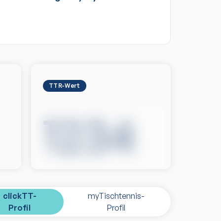
TTR-Wert
1234
clickTT-
myTischtennis-
Profil
Profil