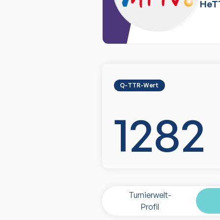
HeT
Q-TTR-Wert
1282
Turnierwelt-
Profil