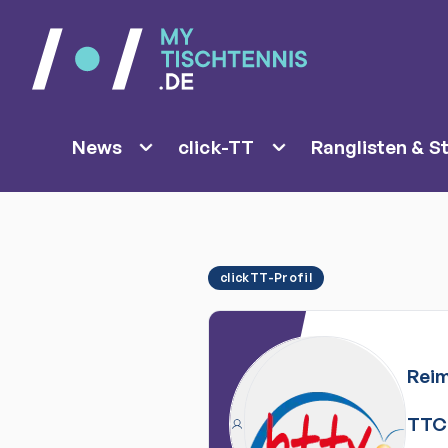
News
click-TT
Ranglisten & St
clickTT-Profil
Rei
TTC