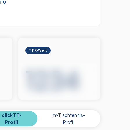
TV
TTR-Wert
1234
clickTT-
myTischtennis-
Profil
Profil