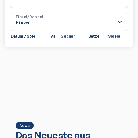
Einzel/Doppel
Datum / Spiel
vs
Gegner
Sätze
Spiele
News
Das Neueste aus