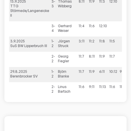
13.9.2025
3-
Thomas
8:11
11:9
11:3
12:10
3:
TTG
3
Wibberg
Störmede/Langeneicke
II
3-
Gerhard
11:4
11:6
12:10
3
4
Weiser
3.9.2025
1-
Jürgen
3:11
11:2
11:8
11:5
3:
SuS BW Lipperbruch III
2
Struck
2-
Georg
11:7
8:11
11:9
11:7
3:
2
Fiegler
29.8.2025
1-
Björn
11:7
11:9
6:11
10:12
9:11
2
Berenbrocker SV
2
Blanke
2-
Linus
11:6
9:11
11:13
11:6
11:9
3
2
Bartsch