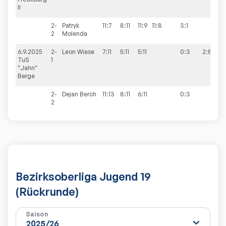
II
2-
Patryk
11:7
8:11
11:9
11:8
3:1
2
Molenda
6.9.2025
2-
Leon
Wiese
7:11
5:11
5:11
0:3
2:8
TuS
1
"Jahn"
Berge
2-
Dejan
Berch
11:13
8:11
6:11
0:3
2
Bezirksoberliga Jugend 19
(Rückrunde)
Saison