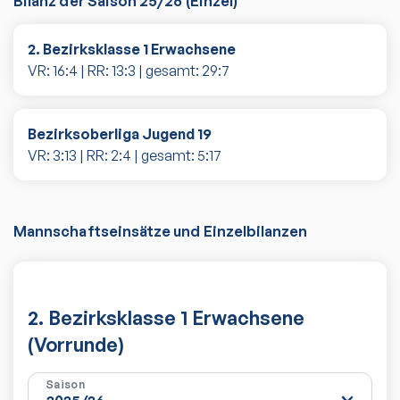
Bilanz der Saison
25/26
(
Einzel
)
2. Bezirksklasse 1 Erwachsene
VR:
16
:
4
| RR:
13
:
3
| gesamt:
29
:
7
Bezirksoberliga Jugend 19
VR:
3
:
13
| RR:
2
:
4
| gesamt:
5
:
17
Mannschaftseinsätze und Einzelbilanzen
2. Bezirksklasse 1 Erwachsene
(Vorrunde)
Saison