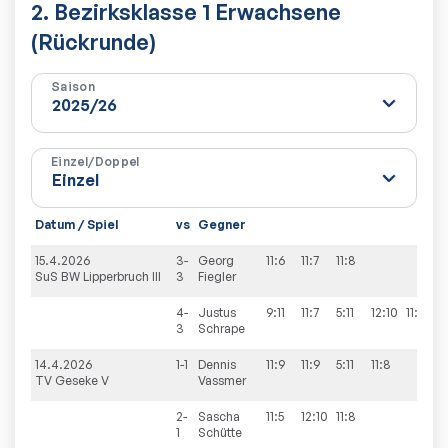
2. Bezirksklasse 1 Erwachsene
(Rückrunde)
Saison
Einzel/Doppel
Datum / Spiel
vs
Gegner
15.4.2026
3-
Georg
11:6
11:7
11:8
3
SuS BW Lipperbruch III
3
Fiegler
4-
Justus
9:11
11:7
5:11
12:10
11:8
3
3
Schrape
14.4.2026
1-1
Dennis
11:9
11:9
5:11
11:8
3
TV Geseke V
Vassmer
2-
Sascha
11:5
12:10
11:8
3
1
Schütte