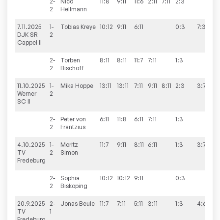
2-
Nico
11:8
9:11
11:6
2:11
7:11
2:3
2
Hellmann
7.11.2025
1-
Tobias
Kreye
10:12
9:11
6:11
0:3
7:3
DJK SR
2
Cappel II
2-
Torben
8:11
8:11
11:7
7:11
1:3
2
Bischoff
11.10.2025
1-
Mika
Hoppe
13:11
13:11
7:11
9:11
8:11
2:3
3:7
Werner
2
SC II
2-
Peter
von
6:11
11:8
6:11
7:11
1:3
2
Frantzius
4.10.2025
1-
Moritz
11:7
9:11
8:11
6:11
1:3
3:7
TV
2
Simon
Fredeburg
2-
Sophia
10:12
10:12
9:11
0:3
2
Biskoping
20.9.2025
2-
Jonas
Beule
11:7
7:11
5:11
3:11
1:3
4:6
TV
1
Fredeburg