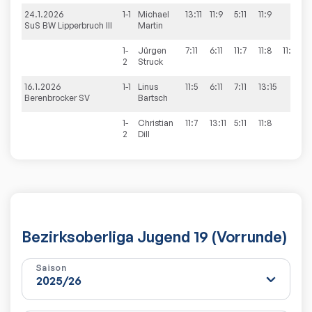
24.1.2026
1-1
Michael
13:11
11:9
5:11
11:9
3
SuS BW Lipperbruch III
Martin
1-
Jürgen
7:11
6:11
11:7
11:8
11:5
3
2
Struck
16.1.2026
1-1
Linus
11:5
6:11
7:11
13:15
1
Berenbrocker SV
Bartsch
1-
Christian
11:7
13:11
5:11
11:8
3
2
Dill
Bezirksoberliga Jugend 19 (Vorrunde)
Saison