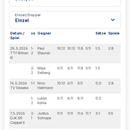
Einzel/Doppel
Datum /
vs
Gegner
Sätze
Spiele
Spiel
28.3.2026
1-
Paul
10:12
10:12
11:8
5:11
1:3
2:8
TTF Bönen
2
Stauner
III
2-
Maja
6:11
6:11
11:8
5:11
1:3
2
Selberg
14.3.2026
1-1
Nico
10:12
6:11
5:11
0:3
2:8
TV Geseke
Hellmann
1-
Lukas
3:11
8:11
8:11
0:3
2
Kühle
7.3.2026
2-
Justus
9:11
11:9
11:6
11:7
3:1
5:5
DJK SR
1
Schrape
Cappel II