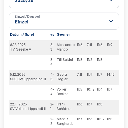
Einzel/Doppel
Datum / Spiel
vs
Gegner
S
6.12.2025
3-
Alessandro
11:6
7:11
11:6
11:9
3:
TV Geseke V
3
Manco
3-
Till
Seidel
11:8
11:2
11:8
3
4
5.12.2025
4-
Georg
7:11
11:9
11:7
14:12
3:
SuS BW Lipperbruch III
3
Fiegler
4-
Volker
11:5
10:12
11:4
11:7
3:
4
Bockes
22.11.2025
2-
Frank
11:6
11:7
11:8
3
SV Viktoria Lippstadt II
1
Schäfers
2-
Markus
11:7
11:6
10:12
11:8
3:
2
Burghardt