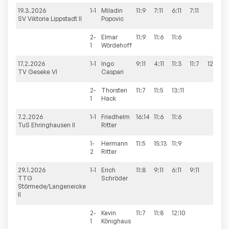
19.3.2026
1-1
Miladin
11:9
7:11
6:11
7:11
1
SV Viktoria Lippstadt II
Popovic
2-
Elmar
11:9
11:6
11:6
3
1
Wördehoff
17.2.2026
1-1
Ingo
9:11
4:11
11:3
11:7
12:10
3
TV Geseke VI
Caspari
2-
Thorsten
11:7
11:5
13:11
3
1
Hack
7.2.2026
1-1
Friedhelm
16:14
11:6
11:6
3
TuS Ehringhausen II
Ritter
1-
Hermann
11:5
15:13
11:9
3
2
Ritter
29.1.2026
1-1
Erich
11:8
9:11
6:11
9:11
1
TTG
Schröder
Störmede/Langeneicke
II
2-
Kevin
11:7
11:8
12:10
3
1
Könighaus