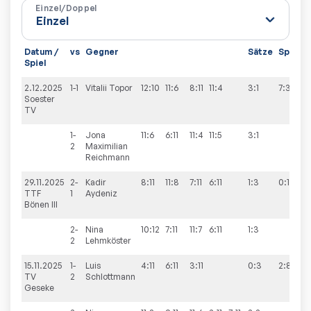
Einzel/Doppel
Datum /
vs
Gegner
Sätze
Spiele
Spiel
2.12.2025
1-1
Vitalii
Topor
12:10
11:6
8:11
11:4
3:1
7:3
Soester
TV
1-
Jona
11:6
6:11
11:4
11:5
3:1
2
Maximilian
Reichmann
29.11.2025
2-
Kadir
8:11
11:8
7:11
6:11
1:3
0:10
TTF
1
Aydeniz
Bönen III
2-
Nina
10:12
7:11
11:7
6:11
1:3
2
Lehmköster
15.11.2025
1-
Luis
4:11
6:11
3:11
0:3
2:8
TV
2
Schlottmann
Geseke