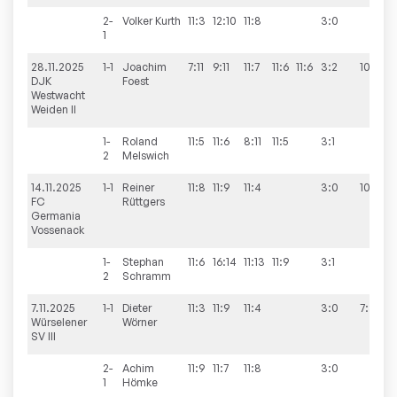
2-
Volker
Kurth
11:3
12:10
11:8
3:0
1
28.11.2025
1-1
Joachim
7:11
9:11
11:7
11:6
11:6
3:2
10:0
DJK
Foest
Westwacht
Weiden II
1-
Roland
11:5
11:6
8:11
11:5
3:1
2
Melswich
14.11.2025
1-1
Reiner
11:8
11:9
11:4
3:0
10:0
FC
Rüttgers
Germania
Vossenack
1-
Stephan
11:6
16:14
11:13
11:9
3:1
2
Schramm
7.11.2025
1-1
Dieter
11:3
11:9
11:4
3:0
7:3
Würselener
Wörner
SV III
2-
Achim
11:9
11:7
11:8
3:0
1
Hömke