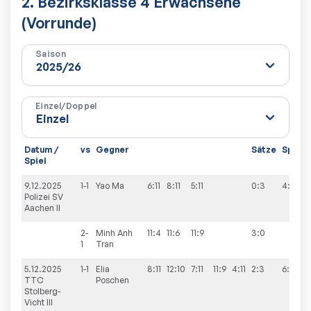
2. Bezirksklasse 4 Erwachsene
(Vorrunde)
Saison
Einzel/Doppel
Datum /
vs
Gegner
Sätze
Spiele
Spiel
9.12.2025
1-1
Yao
Ma
6:11
8:11
5:11
0:3
4:6
Polizei SV
Aachen II
2-
Minh Anh
11:4
11:6
11:9
3:0
1
Tran
5.12.2025
1-1
Elia
8:11
12:10
7:11
11:9
4:11
2:3
6:4
TTC
Poschen
Stolberg-
Vicht III