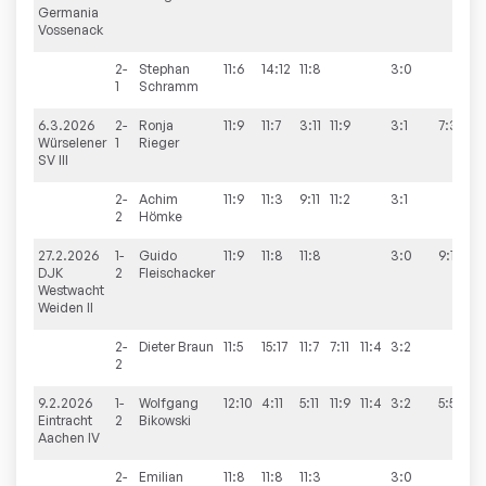
Germania
Vossenack
2-
Stephan
11:6
14:12
11:8
3:0
1
Schramm
6.3.2026
2-
Ronja
11:9
11:7
3:11
11:9
3:1
7:3
Würselener
1
Rieger
SV III
2-
Achim
11:9
11:3
9:11
11:2
3:1
2
Hömke
27.2.2026
1-
Guido
11:9
11:8
11:8
3:0
9:1
DJK
2
Fleischacker
Westwacht
Weiden II
2-
Dieter
Braun
11:5
15:17
11:7
7:11
11:4
3:2
2
9.2.2026
1-
Wolfgang
12:10
4:11
5:11
11:9
11:4
3:2
5:5
Eintracht
2
Bikowski
Aachen IV
2-
Emilian
11:8
11:8
11:3
3:0