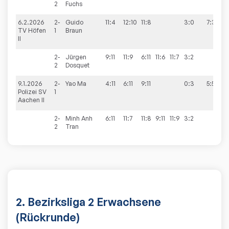
2
Fuchs
6.2.2026
2-
Guido
11:4
12:10
11:8
3:0
7:3
TV Höfen
1
Braun
II
2-
Jürgen
9:11
11:9
6:11
11:6
11:7
3:2
2
Dosquet
9.1.2026
2-
Yao
Ma
4:11
6:11
9:11
0:3
5:5
Polizei SV
1
Aachen II
2-
Minh Anh
6:11
11:7
11:8
9:11
11:9
3:2
2
Tran
2. Bezirksliga 2 Erwachsene
(Rückrunde)