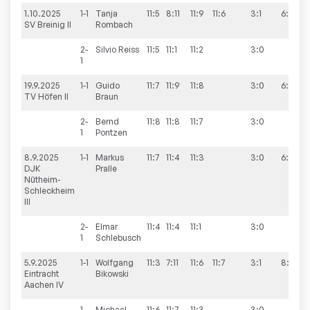
1.10.2025
1-1
Tanja
11:5
8:11
11:9
11:6
3:1
6:4
SV Breinig II
Rombach
2-
Silvio
Reiss
11:5
11:1
11:2
3:0
1
19.9.2025
1-1
Guido
11:7
11:9
11:8
3:0
6:4
TV Höfen II
Braun
2-
Bernd
11:8
11:8
11:7
3:0
1
Pontzen
8.9.2025
1-1
Markus
11:7
11:4
11:3
3:0
6:4
DJK
Pralle
Nütheim-
Schleckheim
III
2-
Elmar
11:4
11:4
11:1
3:0
1
Schlebusch
5.9.2025
1-1
Wolfgang
11:3
7:11
11:6
11:7
3:1
8:2
Eintracht
Bikowski
Aachen IV
1-
Michael
11:6
11:7
11:3
3:0