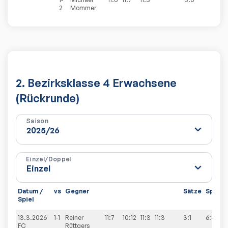
2
Mommer
2. Bezirksklasse 4 Erwachsene
(Rückrunde)
Saison
Einzel/Doppel
Datum /
vs
Gegner
Sätze
Spiele
Spiel
13.3.2026
1-1
Reiner
11:7
10:12
11:3
11:3
3:1
6:4
FC
Rüttgers