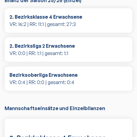
Bilanz der Saison
25/26
(
Einzel
)
2. Bezirksklasse 4 Erwachsene
VR:
16
:
2
| RR:
11
:
1
| gesamt:
27
:
3
2. Bezirksliga 2 Erwachsene
VR:
0
:
0
| RR:
1
:
1
| gesamt:
1
:
1
Bezirksoberliga Erwachsene
VR:
0
:
4
| RR:
0
:
0
| gesamt:
0
:
4
Mannschaftseinsätze und Einzelbilanzen