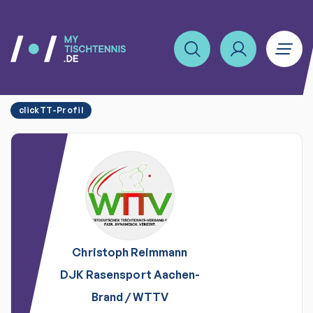
clickTT-Profil
Christoph
Reimmann
DJK Rasensport Aachen-
Brand
/
WTTV