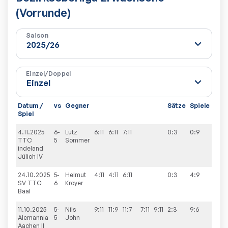
(Vorrunde)
Saison
Einzel/Doppel
Datum /
vs
Gegner
Sätze
Spiele
Spiel
4.11.2025
6-
Lutz
6:11
6:11
7:11
0:3
0:9
TTC
5
Sommer
indeland
Jülich IV
24.10.2025
5-
Helmut
4:11
4:11
6:11
0:3
4:9
SV TTC
6
Kroyer
Baal
11.10.2025
5-
Nils
9:11
11:9
11:7
7:11
9:11
2:3
9:6
Alemannia
5
John
Aachen II