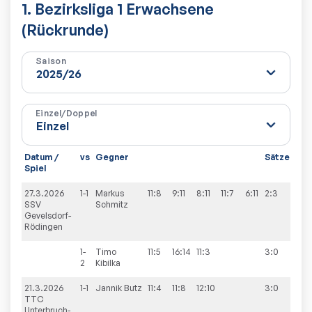
1. Bezirksliga 1 Erwachsene
(Rückrunde)
Saison
Einzel/Doppel
Datum /
vs
Gegner
Sätze
Spi
Spiel
27.3.2026
1-1
Markus
11:8
9:11
8:11
11:7
6:11
2:3
9:7
SSV
Schmitz
Gevelsdorf-
Rödingen
1-
Timo
11:5
16:14
11:3
3:0
2
Kibilka
21.3.2026
1-1
Jannik
Butz
11:4
11:8
12:10
3:0
6:9
TTC
Unterbruch-