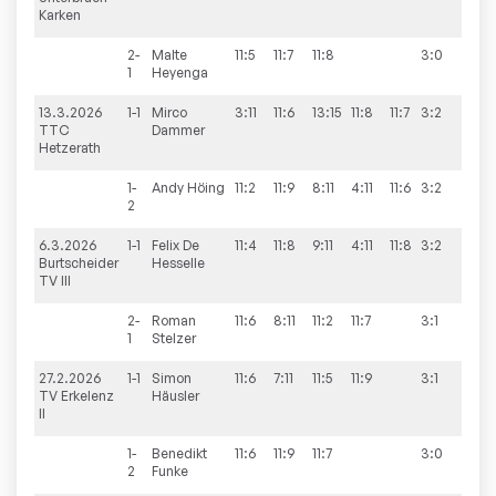
Karken
2-
Malte
11:5
11:7
11:8
3:0
1
Heyenga
13.3.2026
1-1
Mirco
3:11
11:6
13:15
11:8
11:7
3:2
5:9
TTC
Dammer
Hetzerath
1-
Andy
Höing
11:2
11:9
8:11
4:11
11:6
3:2
2
6.3.2026
1-1
Felix
De
11:4
11:8
9:11
4:11
11:8
3:2
9:2
Burtscheider
Hesselle
TV III
2-
Roman
11:6
8:11
11:2
11:7
3:1
1
Stelzer
27.2.2026
1-1
Simon
11:6
7:11
11:5
11:9
3:1
9:7
TV Erkelenz
Häusler
II
1-
Benedikt
11:6
11:9
11:7
3:0
2
Funke