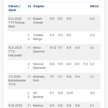
Datum /
vs
Gegner
Sätze
Spie
Spiel
5.12.2025
1-1
Robert
9:11
5:11
9:11
0:3
9:4
TTF Füchse
Cherek
Myhl
1-
Torsten
11:4
11:3
11:5
3:0
2
Königs
15.11.2025
1-1
Mirco
10:12
11:7
8:11
4:11
1:3
8:8
TTC
Dammer
Hetzerath
2-
Yannick
11:8
11:9
8:11
5:11
11:2
3:2
1
Behrendt
7.11.2025
1-1
Andreas
7:11
11:7
11:8
11:6
3:1
9:3
Burtscheider
Pohl
TV III
1-
Ulf
11:7
11:8
12:10
3:0
2
Barteck
11.10.2025
1-1
Markus
6:11
11:5
11:8
11:8
3:1
7:9