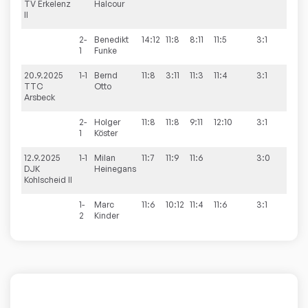
TV Erkelenz
Halcour
II
2-
Benedikt
14:12
11:8
8:11
11:5
3:1
1
Funke
20.9.2025
1-1
Bernd
11:8
3:11
11:3
11:4
3:1
9:7
TTC
Otto
Arsbeck
2-
Holger
11:8
11:8
9:11
12:10
3:1
1
Köster
12.9.2025
1-1
Milan
11:7
11:9
11:6
3:0
7:9
DJK
Heinegans
Kohlscheid II
1-
Marc
11:6
10:12
11:4
11:6
3:1
2
Kinder