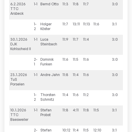
6.2.2026
1-1
Bernd
Otto
11:3
11:8
11:7
3:0
9:3
TTC
Arsbeck
1-
Holger
11:7
13:11
11:13
11:6
3:1
2
Köster
30.1.2026
1-1
Luca
11:9
11:7
11:4
3:0
7:9
DJK
Steinbach
Kohlscheid II
2-
Dominik
11:6
11:5
11:6
3:0
1
Funken
23.1.2026
1-1
Andre
Jahn
11:8
11:4
11:6
3:0
9:2
TuS
Porselen
1-
Thorsten
11:4
11:6
11:2
3:0
2
Schmitz
10.1.2026
1-1
Stefan
11:8
4:11
11:8
11:5
3:1
9:3
TTC
Probst
Baesweiler
2-
Stefan
10:12
11:4
11:5
12:10
3:1